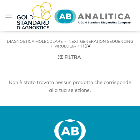
Salta
ai
contenuti
DIAGNOSTICA MOLECOLARE
/
NEXT GENERATION SEQUENCING
/
VIROLOGIA
/
HDV
FILTRA
Non è stato trovato nessun prodotto che corrisponde
alla tua selezione.