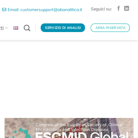
Seguici su:
Email: customersupport@abanalitica.it
ti
SERVIZIO DI ANALISI
AREA RISERVATA