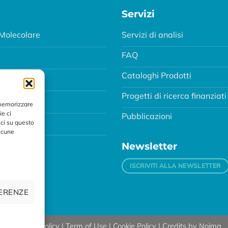
Servizi
Molecolare
Servizi di analisi
FAQ
Cataloghi Prodotti
Progetti di ricerca finanziati
MA
 memorizzare
ie ci
Pubblicazioni
ci su questo
alcune
Newsletter
ISCRIVITI ALLA NEWSLETTER
FERENZE
89 |
Privacy Policy
|
Term of Use
|
Cookie Policy
| Credits by
Noima