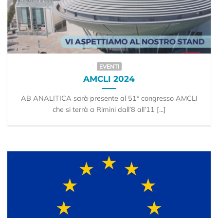
EVENTI
AMCLI 2024
AB ANALITICA sarà presente al 51° congresso AMCLI
che si terrà a Rimini dall’8 all’11 [...]