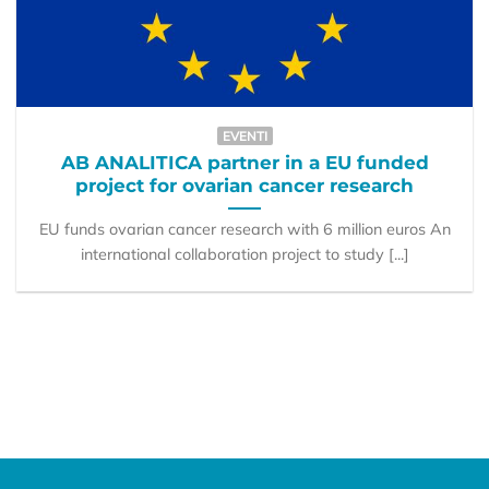
EVENTI
AB ANALITICA partner in a EU funded
project for ovarian cancer research
EU funds ovarian cancer research with 6 million euros An
international collaboration project to study [...]