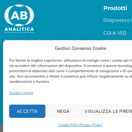
Prodotti
Diagnostica 
CQI & VEQ
Specializzati nella realizzazione di
Biobanking
Gestisci Consenso Cookie
soluzioni diagnostiche per uso
professionale.
Fertility e P
Per fornire le migliori esperienze, utilizziamo tecnologie come i cookie per
e/o accedere alle informazioni del dispositivo. Il consenso a queste tecnolog
Seguici su:
Breath Test
permetterà di elaborare dati come il comportamento di navigazione o ID uni
sito. Non acconsentire o ritirare il consenso può influire negativamente su 
caratteristiche e funzioni.
Gestisci servizi
ACCETTA
NEGA
VISUALIZZA LE PRE
Cookie Policy
Privacy Policy
© Copyright 2023/2026
AB ANALITICA s.r.l.
| P.IVA 023754702