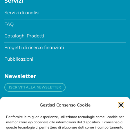
Servizi
Servizi di analisi
FAQ
Cataloghi Prodotti
Progetti di ricerca finanziati
Pubblicazioni
Newsletter
ISCRIVITI ALLA NEWSLETTER
Gestisci Consenso Cookie
Contatti
Per fornire le migliori esperienze, utilizziamo tecnologie come i cookie per
Padova
memorizzare e/o accedere alle informazioni del dispositivo. Il consenso a
Via Svizzera, 16 - 35127 Padova (Italy)
queste tecnologie ci permetterà di elaborare dati come il comportamento