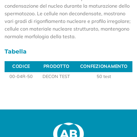
condensazione del nucleo durante la maturazione dello
spermatozoo. Le cellule non decondensate, mostrano
vari gradi di rigonfiamento nucleare e profilo irregolare;
cellule con materiale nucleare strutturato, mantengono
normale morfologia della testa.
Tabella
CODICE
PRODOTTO
CONFEZIONAMENTO
CODICE
PRODOTTO
CONFEZIONAMENTO
00-04R-50
DECON TEST
50 test