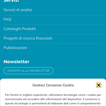
Servizi di analisi
FAQ
Cataloghi Prodotti
Progetti di ricerca finanziati
Pubblicazioni
Newsletter
ISCRIVITI ALLA NEWSLETTER
Gestisci Consenso Cookie
Contatti
Per fornire le migliori esperienze, utilizziamo tecnologie come i cookie per
Padova
memorizzare e/o accedere alle informazioni del dispositivo. Il consenso a
Via Svizzera, 16 - 35127 Padova (Italy)
queste tecnologie ci permetterà di elaborare dati come il comportamento