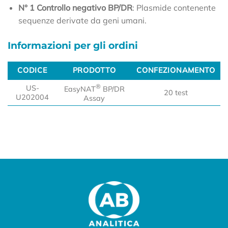
N° 1 Controllo negativo BP/DR
: Plasmide contenente
sequenze derivate da geni umani.
Informazioni per gli ordini
CODICE
PRODOTTO
CONFEZIONAMENTO
CODICE
PRODOTTO
CONFEZIONAMENTO
®
US-
EasyNAT
BP/DR
20 test
U202004
Assay