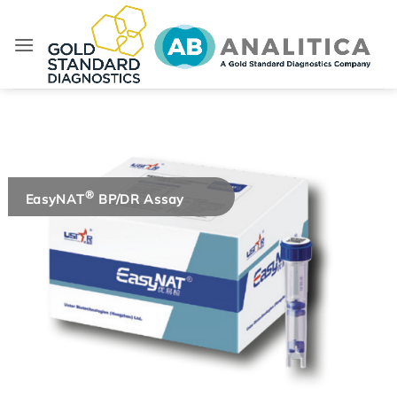
Salta
ai
contenuti
®
EasyNAT
BP/DR Assay