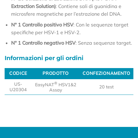
Extraction Solution)
: Contiene sali di guanidina e
microsfere magnetiche per l’estrazione del DNA.
N° 1 Controllo positivo HSV
: Con le sequenze target
specifiche per HSV-1 e HSV-2.
N° 1 Controllo negativo HSV
: Senza sequenze target.
Informazioni per gli ordini
CODICE
PRODOTTO
CONFEZIONAMENTO
CODICE
PRODOTTO
CONFEZIONAMENTO
®
US-
EasyNAT
HSV1&2
20 test
U20304
Assay