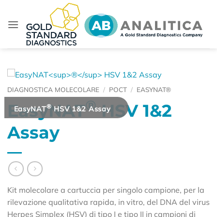
Salta
ai
contenuti
DIAGNOSTICA MOLECOLARE
/
POCT
/
EASYNAT®
®
EasyNAT
HSV 1&2
®
EasyNAT
HSV 1&2 Assay
Assay
Kit molecolare a cartuccia per singolo campione, per la
rilevazione qualitativa rapida, in vitro, del DNA del virus
Herpes Simplex (HSV) di tipo I e tipo II in campioni di