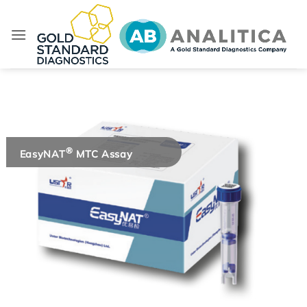
Salta
ai
contenuti
®
EasyNAT
MTC Assay