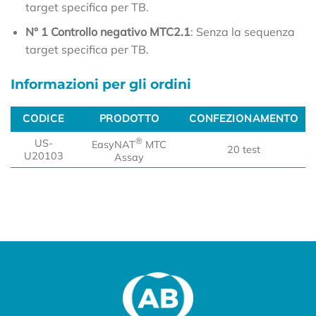
target specifica per TB.
N° 1 Controllo negativo MTC2.1
: Senza la sequenza
target specifica per TB.
Informazioni per gli ordini
CODICE
PRODOTTO
CONFEZIONAMENTO
CODICE
PRODOTTO
CONFEZIONAMENTO
®
US-
EasyNAT
MTC
20 test
U20103
Assay