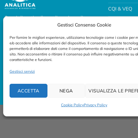
CQI & VEQ
Specializzati nella realizzazione di
Biobanking
Gestisci Consenso Cookie
soluzioni diagnostiche per uso
professionale.
Fertility e P
Per fornire le migliori esperienze, utilizziamo tecnologie come i cookie per
e/o accedere alle informazioni del dispositivo. Il consenso a queste tecnolog
Seguici su:
Breath Test
permetterà di elaborare dati come il comportamento di navigazione o ID uni
sito. Non acconsentire o ritirare il consenso può influire negativamente su 
caratteristiche e funzioni.
Gestisci servizi
ACCETTA
NEGA
VISUALIZZA LE PRE
Cookie Policy
Privacy Policy
© Copyright 2023/2026
AB ANALITICA s.r.l.
| P.IVA 023754702