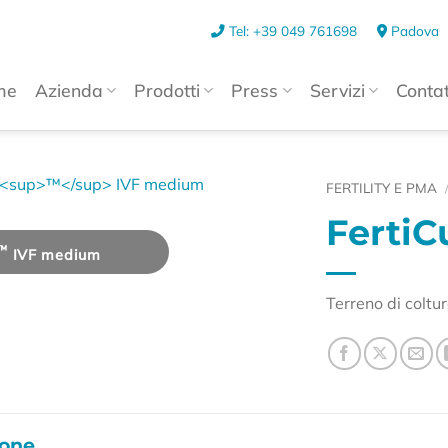
Tel: +39 049 761698
Padova
me
Azienda
Prodotti
Press
Servizi
Contat
FERTILITY E PMA
FertiC
™
IVF medium
Terreno di coltur
ione