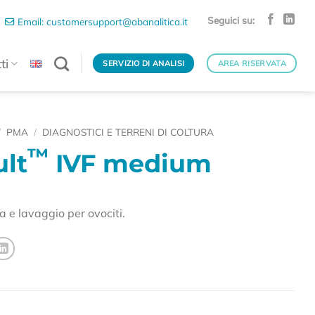
Seguici su:
Email: customersupport@abanalitica.it
ti
SERVIZIO DI ANALISI
AREA RISERVATA
/
PMA
/
DIAGNOSTICI E TERRENI DI COLTURA
™
ult
IVF medium
a e lavaggio per ovociti.