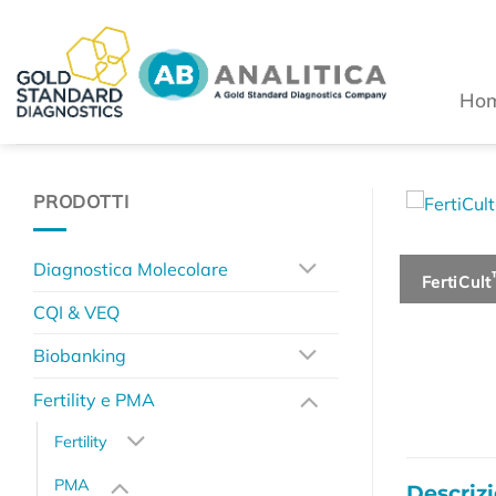
Salta
ai
contenuti
Ho
PRODOTTI
Diagnostica Molecolare
FertiCult
CQI & VEQ
Biobanking
Fertility e PMA
Fertility
PMA
Descriz