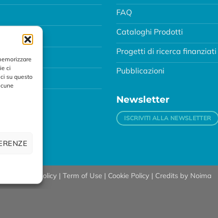
FAQ
Cataloghi Prodotti
Progetti di ricerca finanziati
MA
 memorizzare
ie ci
Pubblicazioni
ci su questo
alcune
Newsletter
ISCRIVITI ALLA NEWSLETTER
FERENZE
89 |
Privacy Policy
|
Term of Use
|
Cookie Policy
| Credits by
Noima