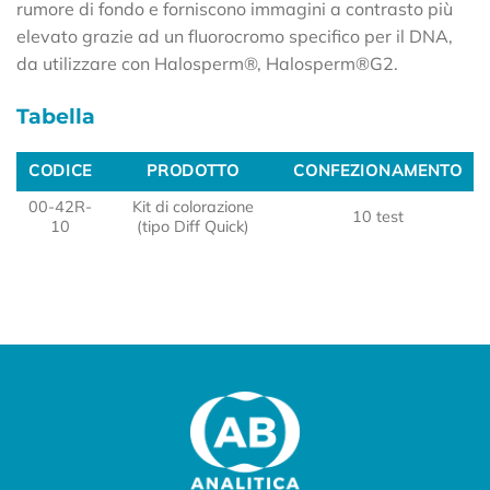
rumore di fondo e forniscono immagini a contrasto più
elevato grazie ad un fluorocromo specifico per il DNA,
da utilizzare con Halosperm®, Halosperm®G2.
Tabella
CODICE
PRODOTTO
CONFEZIONAMENTO
CODICE
PRODOTTO
CONFEZIONAMENTO
00-42R-
Kit di colorazione
10 test
10
(tipo Diff Quick)