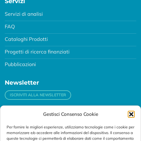
Servizi
Servizi di analisi
FAQ
Cataloghi Prodotti
Progetti di ricerca finanziati
Pubblicazioni
Newsletter
ISCRIVITI ALLA NEWSLETTER
Gestisci Consenso Cookie
Contatti
Per fornire le migliori esperienze, utilizziamo tecnologie come i cookie per
Padova
memorizzare e/o accedere alle informazioni del dispositivo. Il consenso a
Via Svizzera, 16 - 35127 Padova (Italy)
queste tecnologie ci permetterà di elaborare dati come il comportamento