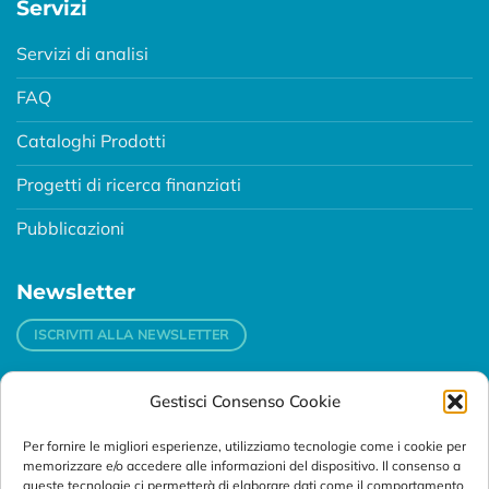
Servizi
Servizi di analisi
FAQ
Cataloghi Prodotti
Progetti di ricerca finanziati
Pubblicazioni
Newsletter
ISCRIVITI ALLA NEWSLETTER
Gestisci Consenso Cookie
Contatti
Per fornire le migliori esperienze, utilizziamo tecnologie come i cookie per
Padova
memorizzare e/o accedere alle informazioni del dispositivo. Il consenso a
Via Svizzera, 16 - 35127 Padova (Italy)
queste tecnologie ci permetterà di elaborare dati come il comportamento