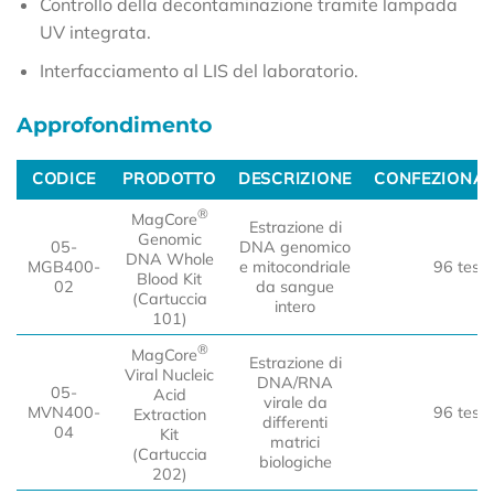
Controllo della decontaminazione tramite lampada
UV integrata.
Interfacciamento al LIS del laboratorio.
Approfondimento
CODICE
PRODOTTO
DESCRIZIONE
CONFEZIONA
CODICE
PRODOTTO
DESCRIZIONE
CONFEZIONA
®
MagCore
Estrazione di
Genomic
05-
DNA genomico
DNA Whole
MGB400-
e mitocondriale
96 test
Blood Kit
02
da sangue
(Cartuccia
intero
101)
®
MagCore
Estrazione di
Viral Nucleic
DNA/RNA
05-
Acid
virale da
MVN400-
96 test
Extraction
differenti
04
Kit
matrici
(Cartuccia
biologiche
202)