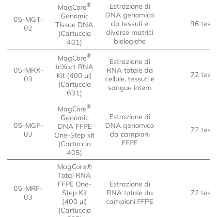
®
Estrazione di
MagCore
DNA genomico
Genomic
05-MGT-
da tessuti e
96 test
Tissue DNA
02
diverse matrici
(Cartuccia
biologiche
401)
®
MagCore
Estrazione di
triXact RNA
05-MRX-
RNA totale da
72 test
Kit (400 μl)
03
cellule, tessuti e
(Cartuccia
sangue intero
631)
®
MagCore
Estrazione di
Genomic
05-MGF-
DNA genomico
DNA FFPE
72 test
03
da campioni
One-Step kit
FFPE
(Cartuccia
405)
MagCore®
Total RNA
FFPE One-
Estrazione di
05-MRF-
Step Kit
RNA totale da
72 test
03
(400 μl)
campioni FFPE
(Cartuccia