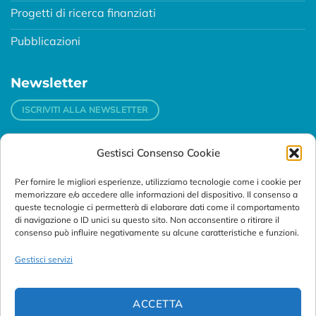
Progetti di ricerca finanziati
Pubblicazioni
Newsletter
ISCRIVITI ALLA NEWSLETTER
Gestisci Consenso Cookie
Contatti
Per fornire le migliori esperienze, utilizziamo tecnologie come i cookie per
Padova
memorizzare e/o accedere alle informazioni del dispositivo. Il consenso a
Via Svizzera, 16 - 35127 Padova (Italy)
queste tecnologie ci permetterà di elaborare dati come il comportamento
di navigazione o ID unici su questo sito. Non acconsentire o ritirare il
consenso può influire negativamente su alcune caratteristiche e funzioni.
Tel:
+39 049 76 16 98
Telefax: +39 049 870 95 10
Gestisci servizi
Email:
customersupport@abanalitica.it
ACCETTA