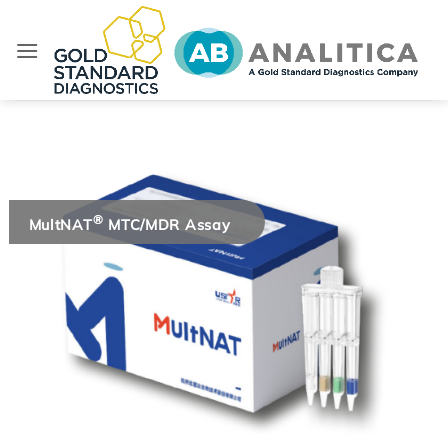
Salta
ai
contenuti
®
MultNAT
MTC/MDR Assay