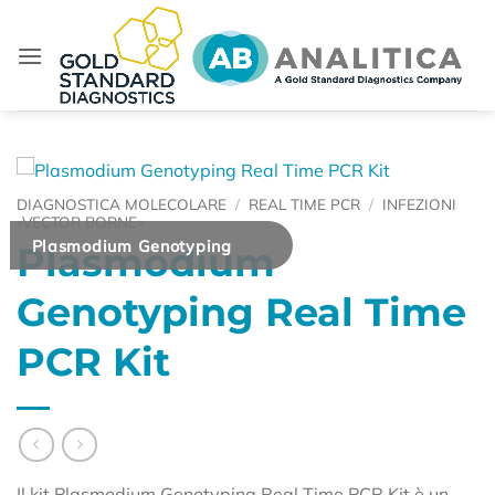
Salta
ai
contenuti
DIAGNOSTICA MOLECOLARE
/
REAL TIME PCR
/
INFEZIONI
«VECTOR BORNE»
Plasmodium Genotyping
Plasmodium
Genotyping Real Time
PCR Kit
Il kit Plasmodium Genotyping Real Time PCR Kit è un