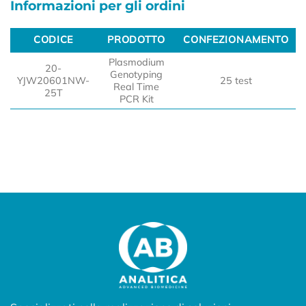
Informazioni per gli ordini
CODICE
PRODOTTO
CONFEZIONAMENTO
CODICE
PRODOTTO
CONFEZIONAMENTO
Plasmodium
20-
Genotyping
YJW20601NW-
25 test
Real Time
25T
PCR Kit