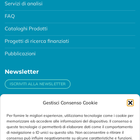
Servizi di analisi
FAQ
Cataloghi Prodotti
Progetti di ricerca finanziati
Pubblicazioni
Newsletter
ISCRIVITI ALLA NEWSLETTER
Gestisci Consenso Cookie
Contatti
Per fornire le migliori esperienze, utilizziamo tecnologie come i cookie per
Padova
memorizzare e/o accedere alle informazioni del dispositivo. Il consenso a
Via Svizzera, 16 - 35127 Padova (Italy)
queste tecnologie ci permetterà di elaborare dati come il comportamento
di navigazione o ID unici su questo sito. Non acconsentire o ritirare il
consenso può influire negativamente su alcune caratteristiche e funzioni.
Tel:
+39 049 76 16 98