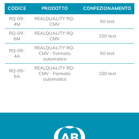
CODICE
PRODOTTO
CONFEZIONAMENTO
CODICE
PRODOTTO
CONFEZIONAMENTO
RQ-09-
REALQUALITY RQ-
50 test
4M
CMV
RQ-09-
REALQUALITY RQ-
100 test
6M
CMV
REALQUALITY RQ-
RQ-09-
CMV - Formato
50 test
4A
automatico
REALQUALITY RQ-
RQ-09-
CMV - Formato
100 test
6A
automatico