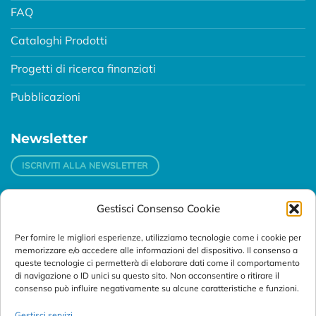
FAQ
Cataloghi Prodotti
Progetti di ricerca finanziati
Pubblicazioni
Newsletter
ISCRIVITI ALLA NEWSLETTER
Gestisci Consenso Cookie
Contatti
Per fornire le migliori esperienze, utilizziamo tecnologie come i cookie per
Padova
memorizzare e/o accedere alle informazioni del dispositivo. Il consenso a
Via Svizzera, 16 - 35127 Padova (Italy)
queste tecnologie ci permetterà di elaborare dati come il comportamento
di navigazione o ID unici su questo sito. Non acconsentire o ritirare il
consenso può influire negativamente su alcune caratteristiche e funzioni.
Tel:
+39 049 76 16 98
Telefax: +39 049 870 95 10
Gestisci servizi