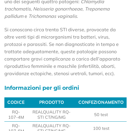
uno dei seguenti quattro patogeni:
Chlamydia
trachomatis, Neisseria gonorrhoeae
,
Treponema
pallidum
e
Trichomonas vaginalis
.
Si conoscono circa trenta STI diverse, provocate da
oltre venti tipi di microrganismi tra batteri, virus,
protozoi e parassiti. Se non diagnosticate in tempo e
trattate adeguatamente, queste patologie possono
comportare gravi complicanze a carico dell’apparato
riproduttivo femminile e maschile (infertilità, aborti,
gravidanze ectopiche, stenosi uretrali, tumori, ecc).
Informazioni per gli ordini
CODICE
PRODOTTO
CONFEZIONAMENTO
CODICE
PRODOTTO
CONFEZIONAMENTO
RQ-
REALQUALITY RQ-
50 test
107-4M
STI CT/NG/MG
RQ-
REALQUALITY RQ-
100 test
107-6M
STI CT/NG/MG