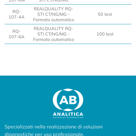
REALQUALITY RQ-
RQ-
STI CT/NG/MG -
50 test
107-4A
Formato automatico
REALQUALITY RQ-
RQ-
STI CT/NG/MG -
100 test
107-6A
Formato automatico
Specializzati nella realizzazione di soluzioni
diagnostiche per uso professionale.