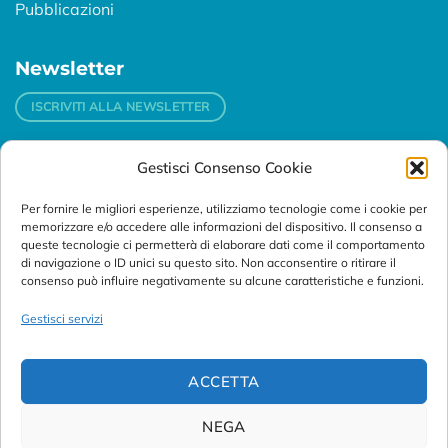
Pubblicazioni
Newsletter
ISCRIVITI ALLA NEWSLETTER
Gestisci Consenso Cookie
Contatti
Per fornire le migliori esperienze, utilizziamo tecnologie come i cookie per
Padova
memorizzare e/o accedere alle informazioni del dispositivo. Il consenso a
Via Svizzera, 16 - 35127 Padova (Italy)
queste tecnologie ci permetterà di elaborare dati come il comportamento
di navigazione o ID unici su questo sito. Non acconsentire o ritirare il
consenso può influire negativamente su alcune caratteristiche e funzioni.
Tel:
+39 049 76 16 98
Telefax: +39 049 870 95 10
Gestisci servizi
Email:
customersupport@abanalitica.it
ACCETTA
NEGA