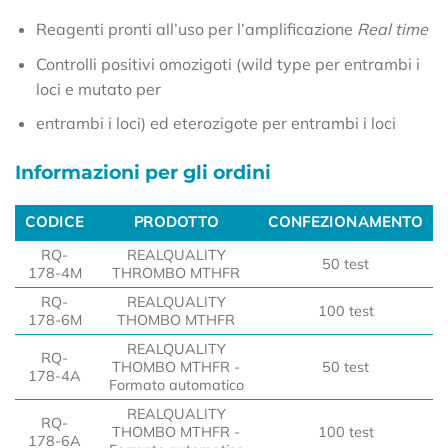
Reagenti pronti all’uso per l’amplificazione
Real time
Controlli positivi omozigoti (wild type per entrambi i
loci e mutato per
entrambi i loci) ed eterozigote per entrambi i loci
Informazioni per gli ordini
CODICE
PRODOTTO
CONFEZIONAMENTO
CODICE
PRODOTTO
CONFEZIONAMENTO
RQ-
REALQUALITY
50 test
178-4M
THROMBO MTHFR
RQ-
REALQUALITY
100 test
178-6M
THOMBO MTHFR
REALQUALITY
RQ-
THOMBO MTHFR -
50 test
178-4A
Formato automatico
REALQUALITY
RQ-
THOMBO MTHFR -
100 test
178-6A