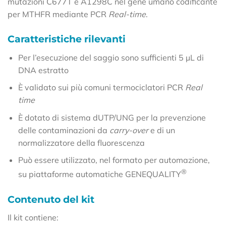
mutazioni C677T e A1298C nel gene umano codificante
per MTHFR mediante PCR
Real-time
.
Caratteristiche rilevanti
Per l’esecuzione del saggio sono sufficienti 5 µL di
DNA estratto
È validato sui più comuni termociclatori PCR
Real
time
È dotato di sistema dUTP/UNG per la prevenzione
delle contaminazioni da
carry-over
e di un
normalizzatore della fluorescenza
Può essere utilizzato, nel formato per automazione,
®
su piattaforme automatiche GENEQUALITY
Contenuto del kit
Il kit contiene: