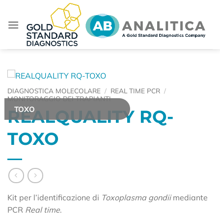
Salta
ai
contenuti
DIAGNOSTICA MOLECOLARE
/
REAL TIME PCR
/
MONITORAGGIO DEI TRAPIANTI
TOXO
REALQUALITY RQ-
TOXO
Kit per l’identificazione di
Toxoplasma gondii
mediante
PCR
Real time
.