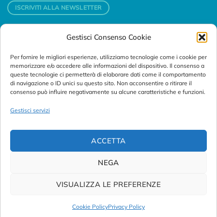
ISCRIVITI ALLA NEWSLETTER
Gestisci Consenso Cookie
Contatti
Per fornire le migliori esperienze, utilizziamo tecnologie come i cookie per
Padova
memorizzare e/o accedere alle informazioni del dispositivo. Il consenso a
Via Svizzera, 16 - 35127 Padova (Italy)
queste tecnologie ci permetterà di elaborare dati come il comportamento
di navigazione o ID unici su questo sito. Non acconsentire o ritirare il
consenso può influire negativamente su alcune caratteristiche e funzioni.
Tel:
+39 049 76 16 98
Telefax: +39 049 870 95 10
Gestisci servizi
Email:
customersupport@abanalitica.it
ACCETTA
NEGA
VISUALIZZA LE PREFERENZE
© Copyright 2023/2026
AB ANALITICA s.r.l.
| P.IVA
02375470289 |
Privacy Policy
|
Term of Use
|
Cookie Policy
|
Cookie Policy
Privacy Policy
Credits by
Noima