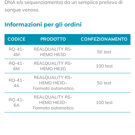
DNA e/o sequenziamento) da un semplice prelievo di
sangue venoso.
Informazioni per gli ordini
CODICE
PRODOTTO
CONFEZIONAMENTO
CODICE
PRODOTTO
CONFEZIONAMENTO
RQ-41-
REALQUALITY RS-
50 test
4M
HEMO H63D
RQ-41-
REALQUALITY RS-
100 test
6M
HEMO H63D
REALQUALITY RS-
RQ-41-
HEMO H63D-
50 test
4A
Formato automatico
REALQUALITY RS-
RQ-41-
HEMO H63D-
100 test
6A
Formato automatico