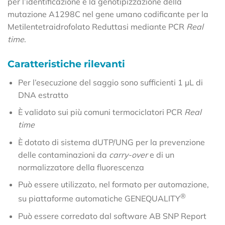
per l’identificazione e la genotipizzazione della
mutazione A1298C nel gene umano codificante per la
Metilentetraidrofolato Reduttasi mediante PCR
Real
time
.
Caratteristiche rilevanti
Per l’esecuzione del saggio sono sufficienti 1 µL di
DNA estratto
È validato sui più comuni termociclatori PCR
Real
time
È dotato di sistema dUTP/UNG per la prevenzione
delle contaminazioni da
carry-over
e di un
normalizzatore della fluorescenza
Può essere utilizzato, nel formato per automazione,
®
su piattaforme automatiche GENEQUALITY
Può essere corredato dal software AB SNP Report