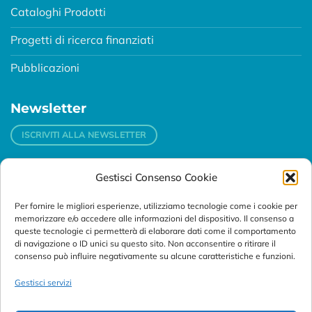
Cataloghi Prodotti
Progetti di ricerca finanziati
Pubblicazioni
Newsletter
ISCRIVITI ALLA NEWSLETTER
Gestisci Consenso Cookie
Contatti
Per fornire le migliori esperienze, utilizziamo tecnologie come i cookie per
Padova
memorizzare e/o accedere alle informazioni del dispositivo. Il consenso a
Via Svizzera, 16 - 35127 Padova (Italy)
queste tecnologie ci permetterà di elaborare dati come il comportamento
di navigazione o ID unici su questo sito. Non acconsentire o ritirare il
consenso può influire negativamente su alcune caratteristiche e funzioni.
Tel:
+39 049 76 16 98
Telefax: +39 049 870 95 10
Gestisci servizi
Email:
customersupport@abanalitica.it