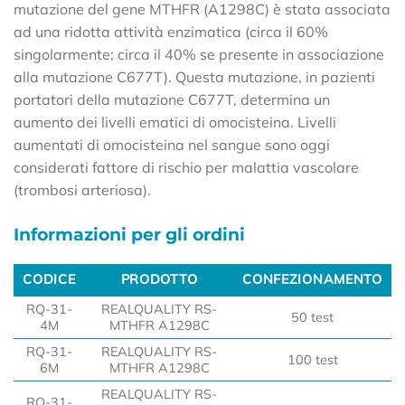
mutazione del gene MTHFR (A1298C) è stata associata
ad una ridotta attività enzimatica (circa il 60%
singolarmente; circa il 40% se presente in associazione
alla mutazione C677T). Questa mutazione, in pazienti
portatori della mutazione C677T, determina un
aumento dei livelli ematici di omocisteina. Livelli
aumentati di omocisteina nel sangue sono oggi
considerati fattore di rischio per malattia vascolare
(trombosi arteriosa).
Informazioni per gli ordini
CODICE
PRODOTTO
CONFEZIONAMENTO
CODICE
PRODOTTO
CONFEZIONAMENTO
RQ-31-
REALQUALITY RS-
50 test
4M
MTHFR A1298C
RQ-31-
REALQUALITY RS-
100 test
6M
MTHFR A1298C
REALQUALITY RS-
RQ-31-