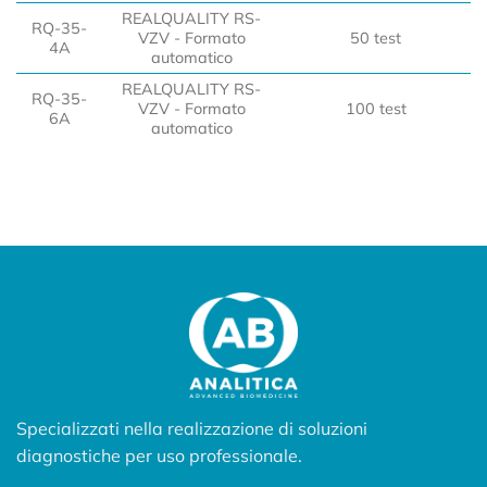
REALQUALITY RS-
RQ-35-
VZV - Formato
50 test
4A
automatico
REALQUALITY RS-
RQ-35-
VZV - Formato
100 test
6A
automatico
Specializzati nella realizzazione di soluzioni
diagnostiche per uso professionale.