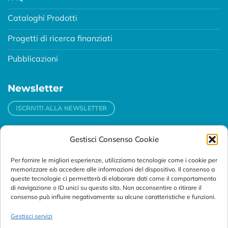
Cataloghi Prodotti
Progetti di ricerca finanziati
Pubblicazioni
Newsletter
ISCRIVITI ALLA NEWSLETTER
Gestisci Consenso Cookie
Contatti
Per fornire le migliori esperienze, utilizziamo tecnologie come i cookie per
Padova
memorizzare e/o accedere alle informazioni del dispositivo. Il consenso a
Via Svizzera, 16 - 35127 Padova (Italy)
queste tecnologie ci permetterà di elaborare dati come il comportamento
di navigazione o ID unici su questo sito. Non acconsentire o ritirare il
consenso può influire negativamente su alcune caratteristiche e funzioni.
Tel:
+39 049 76 16 98
Telefax: +39 049 870 95 10
Gestisci servizi