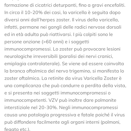
formazione di cicatrici deturpanti, fino a gravi encefaliti.
In circa il 10-20% dei casi, la varicella è seguita dopo
diversi anni dall’herpes zoster. Il virus della varicella,
infatti, permane nei gangli delle radici nervose dorsali
ed in età adulta può riattivarsi. I più colpiti sono le
persone anziane (>60 anni) e i soggetti
immunocompromessi. Lo zoster può provocare lesioni
neurologiche irreversibili (paralisi dei nervi cranici,
emiplagia controlaterale). Se viene ad essere coinvolta
la branca oftalmica del nervo trigemino, si manifesta lo
zoster oftalmico. La retinite da virus Varicella Zoster è
una complicanza che può condurre a perdita della vista,
e si presenta nei soggetti immunocompromessi o
immunocompetenti. VZV può inoltre dare polmonite
interstiziale nel 20-30%. Negli immunocompromessi
causa una patologia progressiva e fatale poiché il virus
può diffondere facilmente agli organi interni (polmoni,
fegato etc.).