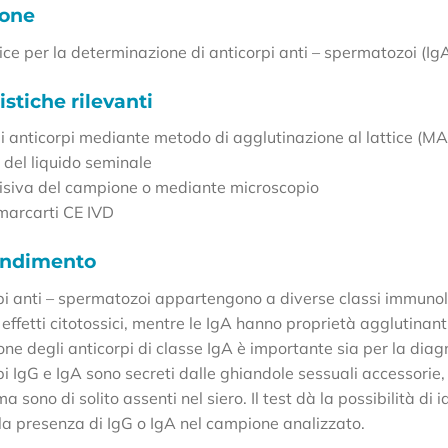
ione
tice per la determinazione di anticorpi anti – spermatozoi (I
istiche rilevanti
di anticorpi mediante metodo di agglutinazione al lattice (M
 del liquido seminale
visiva del campione o mediante microscopio
 marcarti CE IVD
ondimento
pi anti – spermatozoi appartengono a diverse classi immunolo
ffetti citotossici, mentre le IgA hanno proprietà agglutinanti
one degli anticorpi di classe IgA è importante sia per la diag
pi IgG e IgA sono secreti dalle ghiandole sessuali accessorie
a sono di solito assenti nel siero. Il test dà la possibilità
 la presenza di IgG o IgA nel campione analizzato.