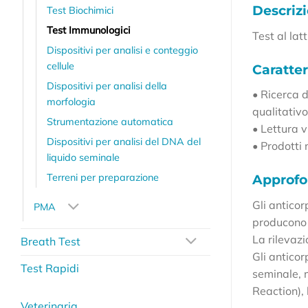
Descriz
Test Biochimici
Test Immunologici
Test al lat
Dispositivi per analisi e conteggio
cellule
Caratter
Dispositivi per analisi della
• Ricerca 
morfologia
qualitativo
Strumentazione automatica
• Lettura 
Dispositivi per analisi del DNA del
• Prodotti
liquido seminale
Terreni per preparazione
Approf
Gli anticor
PMA
producono e
La rilevazi
Breath Test
Gli anticor
Test Rapidi
seminale, m
Reaction),
Veterinaria