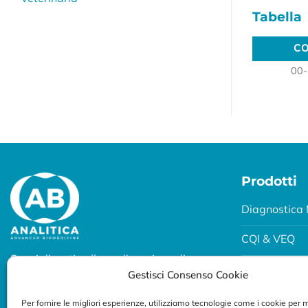
Tabella
CO
CO
00-
Prodotti
Diagnostica 
CQI & VEQ
Specializzati nella realizzazione di
Biobanking
Gestisci Consenso Cookie
soluzioni diagnostiche per uso
professionale.
Fertility e P
Per fornire le migliori esperienze, utilizziamo tecnologie come i cookie per