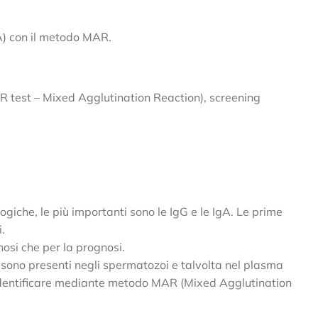
gA) con il metodo MAR.
AR test – Mixed Agglutination Reaction), screening
giche, le più importanti sono le IgG e le IgA. Le prime
.
nosi che per la prognosi.
, sono presenti negli spermatozoi e talvolta nel plasma
 di identificare mediante metodo MAR (Mixed Agglutination