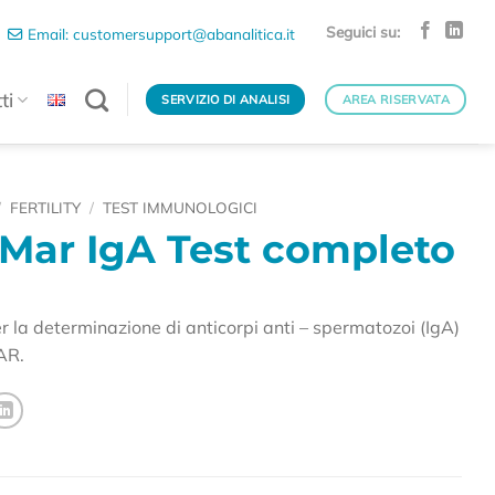
Seguici su:
Email: customersupport@abanalitica.it
ti
SERVIZIO DI ANALISI
AREA RISERVATA
/
FERTILITY
/
TEST IMMUNOLOGICI
Mar IgA Test completo
per la determinazione di anticorpi anti – spermatozoi (IgA)
AR.