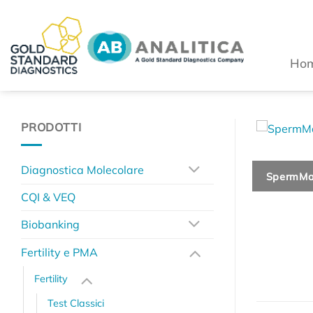
Salta
ai
contenuti
Ho
PRODOTTI
Diagnostica Molecolare
SpermMar
CQI & VEQ
Biobanking
Fertility e PMA
Fertility
Test Classici