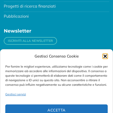
Progetti di ricerca finanziati
Pubblicazioni
Newsletter
ISCRIVITI ALLA NEWSLETTER
Gestisci Consenso Cookie
Contatti
Per fornire le migliori esperienze, utilizziamo tecnologie come i cookie per
Padova
memorizzare e/o accedere alle informazioni del dispositivo. Il consenso a
Via Svizzera, 16 - 35127 Padova (Italy)
queste tecnologie ci permetterà di elaborare dati come il comportamento
di navigazione o ID unici su questo sito. Non acconsentire o ritirare il
consenso può influire negativamente su alcune caratteristiche e funzioni.
Tel:
+39 049 76 16 98
Telefax: +39 049 870 95 10
Gestisci servizi
Email:
customersupport@abanalitica.it
ACCETTA