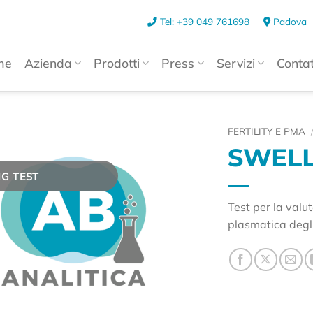
Tel: +39 049 761698
Padova
me
Azienda
Prodotti
Press
Servizi
Contat
FERTILITY E PMA
SWELL
G TEST
Test per la valu
plasmatica degl