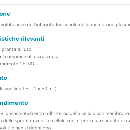
ione
a valutazione dell’integrità funzionale della membrana plasm
istiche rilevanti
 pronta all’uso
del campione al microscopio
 marcato CE IVD
uto
i swelling test (1 x 50 mL)
ondimento
ne ipo–osmotica entra all’interno della cellula con membrana
da dello spermatozoo. Le cellule con alterata funzionalità di
soluti e non si rigonfiano.