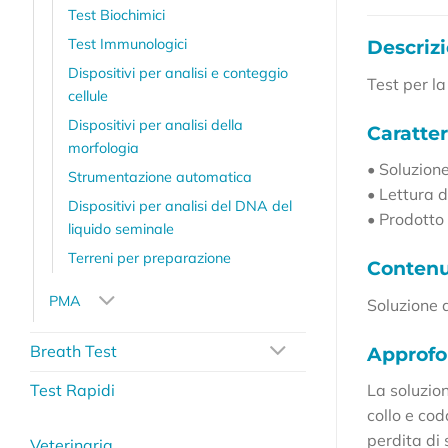
Test Biochimici
Test Immunologici
Descriz
Dispositivi per analisi e conteggio
Test per l
cellule
Dispositivi per analisi della
Caratter
morfologia
• Soluzione
Strumentazione automatica
• Lettura 
Dispositivi per analisi del DNA del
• Prodotto
liquido seminale
Terreni per preparazione
Conten
PMA
Soluzione d
Breath Test
Approf
La soluzio
Test Rapidi
collo e co
perdita di 
Veterinaria