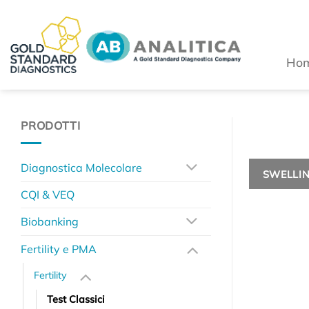
Salta
ai
contenuti
Ho
PRODOTTI
Diagnostica Molecolare
SWELLIN
CQI & VEQ
Biobanking
Fertility e PMA
Fertility
Test Classici