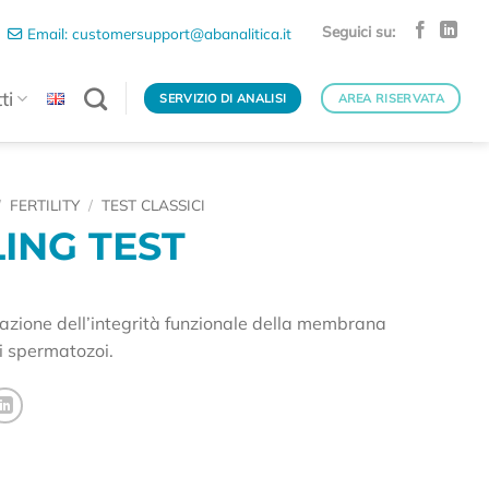
Seguici su:
Email: customersupport@abanalitica.it
ti
SERVIZIO DI ANALISI
AREA RISERVATA
/
FERTILITY
/
TEST CLASSICI
ING TEST
tazione dell’integrità funzionale della membrana
i spermatozoi.