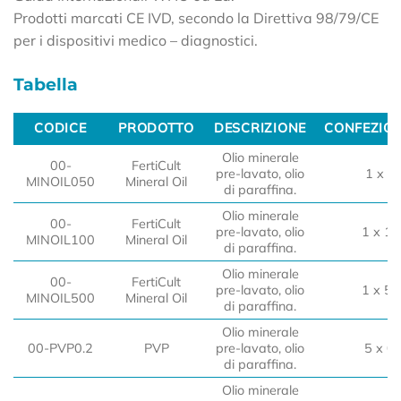
Prodotti marcati CE IVD, secondo la Direttiva 98/79/CE
per i dispositivi medico – diagnostici.
Tabella
CODICE
PRODOTTO
DESCRIZIONE
CONFEZIO
CODICE
PRODOTTO
DESCRIZIONE
CONFEZIO
Olio minerale
00-
FertiCult
pre-lavato, olio
1 x 5
MINOIL050
Mineral Oil
di paraffina.
Olio minerale
00-
FertiCult
pre-lavato, olio
1 x 10
MINOIL100
Mineral Oil
di paraffina.
Olio minerale
00-
FertiCult
pre-lavato, olio
1 x 50
MINOIL500
Mineral Oil
di paraffina.
Olio minerale
00-PVP0.2
PVP
pre-lavato, olio
5 x 0,
di paraffina.
Olio minerale