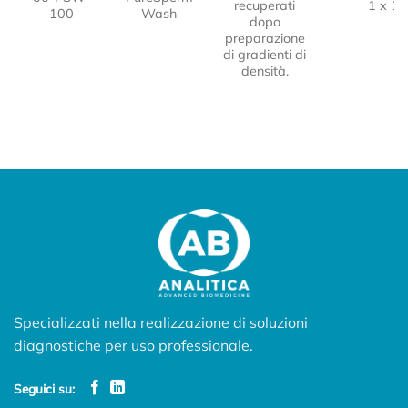
recuperati
1 x 10
100
Wash
dopo
preparazione
di gradienti di
densità.
Specializzati nella realizzazione di soluzioni
diagnostiche per uso professionale.
Seguici su: