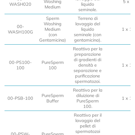
Washing
5 x 2
WASH020
liquido
Medium
seminale.
Sperm
Terreno di
Washing
lavaggio del
00-
Medium
liquido
1 x 10
WASH100G
(con
seminale (con
Gentamicina)
gentamicina).
Reattivo per la
preparazione
di gradienti di
00-PS100-
PureSperm
densità e
1 x 10
100
100
separazione e
purificazione
spermatozoi.
Reattivo per la
PureSperm
diluizione di
00-PSB-100
1 x 10
Buffer
PureSperm
100.
Reattivo per il
lavaggio del
pellet di
spermatozoi
00-PSW-
PureSperm