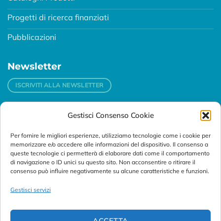
Progetti di ricerca finanziati
Pubblicazioni
Newsletter
ISCRIVITI ALLA NEWSLETTER
Gestisci Consenso Cookie
Contatti
Per fornire le migliori esperienze, utilizziamo tecnologie come i cookie per
Padova
memorizzare e/o accedere alle informazioni del dispositivo. Il consenso a
Via Svizzera, 16 - 35127 Padova (Italy)
queste tecnologie ci permetterà di elaborare dati come il comportamento
di navigazione o ID unici su questo sito. Non acconsentire o ritirare il
consenso può influire negativamente su alcune caratteristiche e funzioni.
Tel:
+39 049 76 16 98
Telefax: +39 049 870 95 10
Gestisci servizi
Email:
customersupport@abanalitica.it
ACCETTA