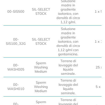
Soluzione
madre in
SIL-SELECT
gradiente
00-SIS500
1 x 50
STOCK
isotonico, con
densità di circa
1,12 g/ml.
Soluzione
madre in
gradiente
00-
SIL-SELECT
isotonico, con
1 x 10
SIS100_32G
STOCK
densità di circa
1,12 g/ml con
gentamicina.
Terreno di
Sperm
00-
lavaggio del
Washing
25 x 
WASH005
liquido
Medium
seminale.
Terreno di
Sperm
00-
lavaggio del
Washing
5 x 1
WASH010
liquido
Medium
seminale.
Terreno di
Sperm
00-
lavaggio del