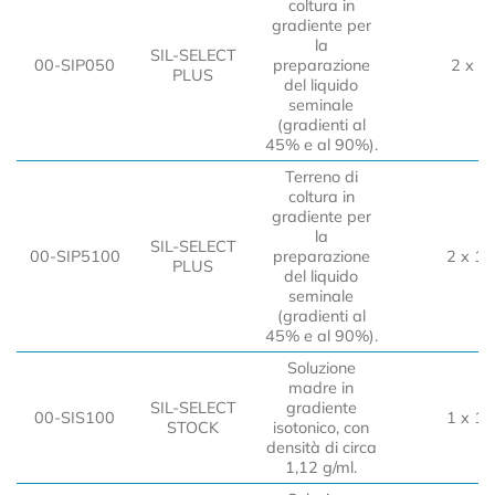
coltura in
gradiente per
la
SIL-SELECT
00-SIP050
preparazione
2 x 5
PLUS
del liquido
seminale
(gradienti al
45% e al 90%).
Terreno di
coltura in
gradiente per
la
SIL-SELECT
00-SIP5100
preparazione
2 x 10
PLUS
del liquido
seminale
(gradienti al
45% e al 90%).
Soluzione
madre in
SIL-SELECT
gradiente
00-SIS100
1 x 10
STOCK
isotonico, con
densità di circa
1,12 g/ml.