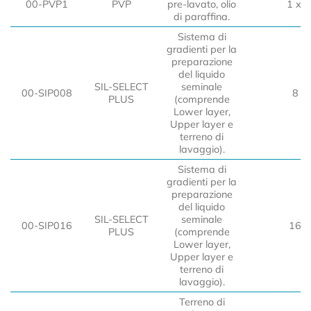
00-PVP1
PVP
pre-lavato, olio
1 x 1
di paraffina.
Sistema di
gradienti per la
preparazione
del liquido
SIL-SELECT
seminale
00-SIP008
8 de
PLUS
(comprende
Lower layer,
Upper layer e
terreno di
lavaggio).
Sistema di
gradienti per la
preparazione
del liquido
SIL-SELECT
seminale
00-SIP016
16 d
PLUS
(comprende
Lower layer,
Upper layer e
terreno di
lavaggio).
Terreno di