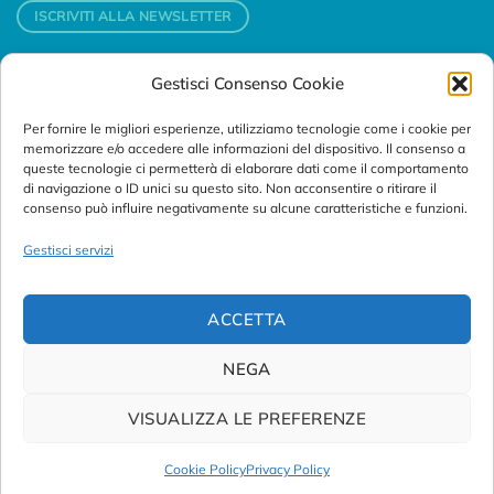
ISCRIVITI ALLA NEWSLETTER
Gestisci Consenso Cookie
Contatti
Per fornire le migliori esperienze, utilizziamo tecnologie come i cookie per
Padova
memorizzare e/o accedere alle informazioni del dispositivo. Il consenso a
Via Svizzera, 16 - 35127 Padova (Italy)
queste tecnologie ci permetterà di elaborare dati come il comportamento
di navigazione o ID unici su questo sito. Non acconsentire o ritirare il
consenso può influire negativamente su alcune caratteristiche e funzioni.
Tel:
+39 049 76 16 98
Telefax: +39 049 870 95 10
Gestisci servizi
Email:
customersupport@abanalitica.it
ACCETTA
NEGA
VISUALIZZA LE PREFERENZE
© Copyright 2023/2026
AB ANALITICA s.r.l.
| P.IVA
02375470289 |
Privacy Policy
|
Term of Use
|
Cookie Policy
|
Cookie Policy
Privacy Policy
Credits by
Noima