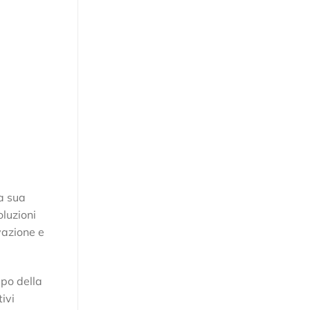
a sua
oluzioni
vazione e
mpo della
ivi