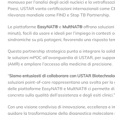
monouso per l’analisi degli acidi nucleici e la vetrofissaz
Paesi, USTAR vanta certificazioni internazionali come 
rilevanza mondiale come FIND e Stop TB Partnership.
Le piattaforme
EasyNAT®
e
MultNAT®
offrono soluzioni
minuti), facili da usare e ideali per l’impiego in contesti
sindromiche su più patogeni, favorendo una risposta te
Questa partnership strategica punta a integrare la soli
le soluzioni mPOC all’avanguardia di USTAR, per support
(AMR) e ampliare l’accesso alla medicina di precisione.
“
Siamo entusiasti di collaborare con USTAR Biotechnol
soluzioni point-of-care rappresentano una svolta per la 
delle piattaforme EasyNAT® e MultNAT® ci permette di of
concreto sulla qualità dell’assistenza e degli esiti clinici.”
Con una visione condivisa di innovazione, eccellenza e
guidare la trasformazione della diagnostica molecolare 