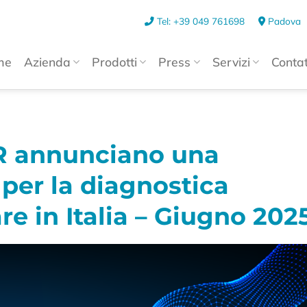
Tel: +39 049 761698
Padova
me
Azienda
Prodotti
Press
Servizi
Contat
R annunciano una
 per la diagnostica
re in Italia – Giugno 202