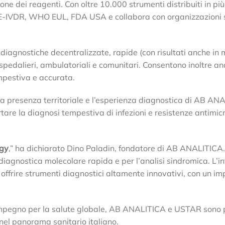
ione dei reagenti. Con oltre 10.000 strumenti distribuiti in più
CE-IVDR, WHO EUL, FDA USA e collabora con organizzazioni s
 diagnostiche decentralizzate, rapide (con risultati anche in
 ospedalieri, ambulatoriali e comunitari. Consentono inoltre ana
mpestiva e accurata.
da presenza territoriale e l’esperienza diagnostica di AB AN
are la diagnosi tempestiva di infezioni e resistenze antimic
ogy
,” ha dichiarato Dino Paladin, fondatore di AB ANALITICA.
diagnostica molecolare rapida e per l’analisi sindromica. L’i
frire strumenti diagnostici altamente innovativi, con un im
 impegno per la salute globale, AB ANALITICA e USTAR sono 
nel panorama sanitario italiano.