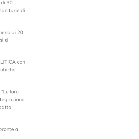
 di 90
anitarie di
 meno di 20
lisi
ALITICA con
robiche
 “Le loro
ntegrazione
patto
pronte a