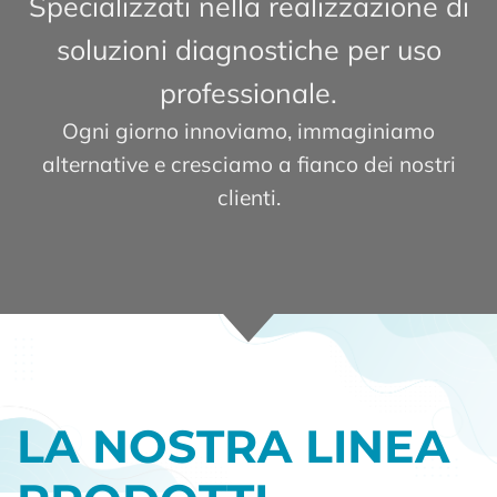
Specializzati nella realizzazione di
cui mutazioni sono responsabili della
Fibrosi Cistica.
soluzioni diagnostiche per uso
professionale.
Ogni giorno innoviamo, immaginiamo
alternative e cresciamo a fianco dei nostri
clienti.
LA NOSTRA LINEA