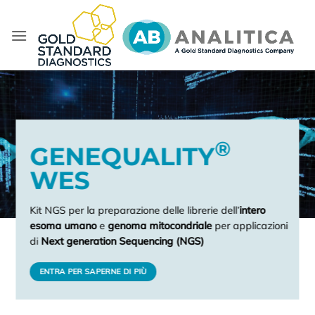
Salta
ai
contenuti
®
GENEQUALITY
WES
Kit NGS per la preparazione delle librerie dell’
intero
esoma umano
e
genoma mitocondriale
per applicazioni
di
Next generation Sequencing (NGS)
ENTRA PER SAPERNE DI PIÙ