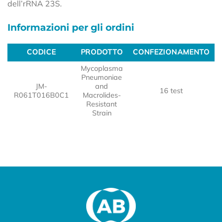
dell’rRNA 23S.
Informazioni per gli ordini
CODICE
PRODOTTO
CONFEZIONAMENTO
CODICE
PRODOTTO
CONFEZIONAMENTO
Mycoplasma
Pneumoniae
JM-
and
16 test
R061T016B0C1
Macrolides-
Resistant
Strain