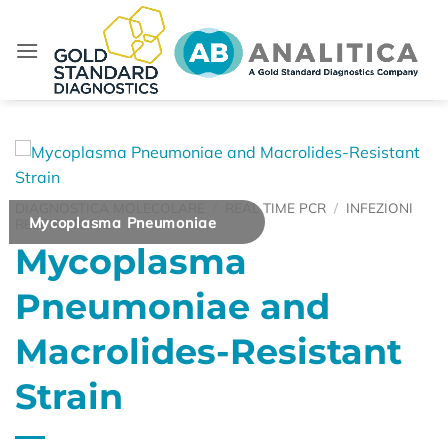
Salta
ai
contenuti
DIAGNOSTICA MOLECOLARE
/
REAL TIME PCR
/
INFEZIONI
Mycoplasma Pneumoniae
RESPIRATORIE
Mycoplasma
Pneumoniae and
Macrolides-Resistant
Strain