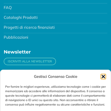
FAQ
Cataloghi Prodotti
Progetti di ricerca finanziati
Pubblicazioni
Newsletter
ISCRIVITI ALLA NEWSLETTER
Gestisci Consenso Cookie
Contatti
Per fornire le migliori esperienze, utilizziamo tecnologie come i cookie per
Padova
memorizzare e/o accedere alle informazioni del dispositivo. Il consenso a
Via Svizzera, 16 - 35127 Padova (Italy)
queste tecnologie ci permetterà di elaborare dati come il comportamento
di navigazione o ID unici su questo sito. Non acconsentire o ritirare il
consenso può influire negativamente su alcune caratteristiche e funzioni.
Tel:
+39 049 76 16 98