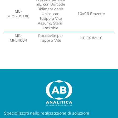
mL, con Barcode
Bidimensionale
MC-
Unico, con
10x96 Provette
MP52351X6
Tappo a Vite
Azzurro, Sterili,
Lockable
MC-
Cacciavite per
1 BOX da 10
MP54004
Tappi a Vite
Specializzati nella realizzazione di soluzioni