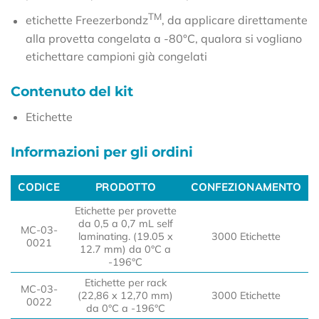
TM
etichette Freezerbondz
, da applicare direttamente
alla provetta congelata a -80°C, qualora si vogliano
etichettare campioni già congelati
Contenuto del kit
Etichette
Informazioni per gli ordini
CODICE
PRODOTTO
CONFEZIONAMENTO
CODICE
PRODOTTO
CONFEZIONAMENTO
Etichette per provette
da 0,5 a 0,7 mL self
MC-03-
laminating. (19.05 x
3000 Etichette
0021
12.7 mm) da 0°C a
-196°C
Etichette per rack
MC-03-
(22,86 x 12,70 mm)
3000 Etichette
0022
da 0°C a -196°C