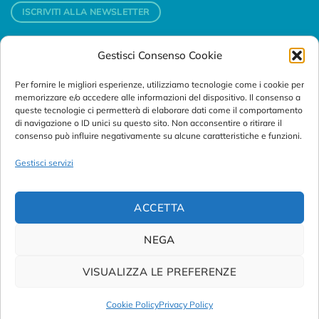
ISCRIVITI ALLA NEWSLETTER
Gestisci Consenso Cookie
Contatti
Per fornire le migliori esperienze, utilizziamo tecnologie come i cookie per
Padova
memorizzare e/o accedere alle informazioni del dispositivo. Il consenso a
Via Svizzera, 16 - 35127 Padova (Italy)
queste tecnologie ci permetterà di elaborare dati come il comportamento
di navigazione o ID unici su questo sito. Non acconsentire o ritirare il
consenso può influire negativamente su alcune caratteristiche e funzioni.
Tel:
+39 049 76 16 98
Telefax: +39 049 870 95 10
Gestisci servizi
Email:
customersupport@abanalitica.it
ACCETTA
NEGA
VISUALIZZA LE PREFERENZE
© Copyright 2023/2026
AB ANALITICA s.r.l.
| P.IVA
02375470289 |
Privacy Policy
|
Term of Use
|
Cookie Policy
|
Cookie Policy
Privacy Policy
Credits by
Noima