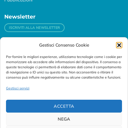
Newsletter
ISCRIVITI ALLA NEWSLETTER
Gestisci Consenso Cookie
Contatti
Per fornire le migliori esperienze, utilizziamo tecnologie come i cookie per
Padova
memorizzare e/o accedere alle informazioni del dispositivo. Il consenso a
Via Svizzera, 16 - 35127 Padova (Italy)
queste tecnologie ci permetterà di elaborare dati come il comportamento
di navigazione o ID unici su questo sito. Non acconsentire o ritirare il
consenso può influire negativamente su alcune caratteristiche e funzioni.
Tel:
+39 049 76 16 98
Telefax: +39 049 870 95 10
Gestisci servizi
Email:
customersupport@abanalitica.it
ACCETTA
NEGA