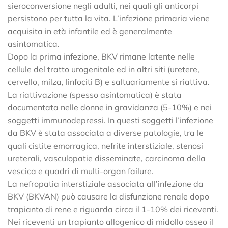
sieroconversione negli adulti, nei quali gli anticorpi
persistono per tutta la vita. L’infezione primaria viene
acquisita in età infantile ed è generalmente
asintomatica.
Dopo la prima infezione, BKV rimane latente nelle
cellule del tratto urogenitale ed in altri siti (uretere,
cervello, milza, linfociti B) e saltuariamente si riattiva.
La riattivazione (spesso asintomatica) è stata
documentata nelle donne in gravidanza (5-10%) e nei
soggetti immunodepressi. In questi soggetti l’infezione
da BKV è stata associata a diverse patologie, tra le
quali cistite emorragica, nefrite interstiziale, stenosi
ureterali, vasculopatie disseminate, carcinoma della
vescica e quadri di multi-organ failure.
La nefropatia interstiziale associata all’infezione da
BKV (BKVAN) può causare la disfunzione renale dopo
trapianto di rene e riguarda circa il 1-10% dei riceventi.
Nei riceventi un trapianto allogenico di midollo osseo il