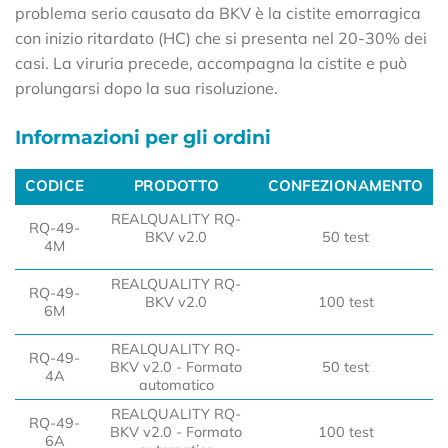
problema serio causato da BKV è la cistite emorragica
con inizio ritardato (HC) che si presenta nel 20-30% dei
casi. La viruria precede, accompagna la cistite e può
prolungarsi dopo la sua risoluzione.
Informazioni per gli ordini
CODICE
PRODOTTO
CONFEZIONAMENTO
CODICE
PRODOTTO
CONFEZIONAMENTO
REALQUALITY RQ-
RQ-49-
BKV v2.0
50 test
4M
REALQUALITY RQ-
RQ-49-
BKV v2.0
100 test
6M
REALQUALITY RQ-
RQ-49-
BKV v2.0 - Formato
50 test
4A
automatico
REALQUALITY RQ-
RQ-49-
BKV v2.0 - Formato
100 test
6A