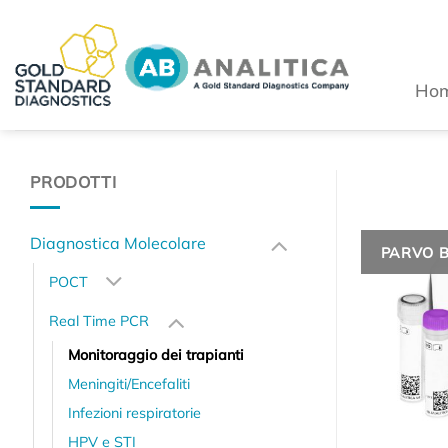
Salta
ai
contenuti
Ho
PRODOTTI
Diagnostica Molecolare
PARVO 
POCT
Real Time PCR
Monitoraggio dei trapianti
Meningiti/Encefaliti
Infezioni respiratorie
HPV e STI