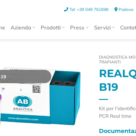
Tel: +39 049 761698
Padova
me
Azienda
Prodotti
Press
Servizi
Contat
DIAGNOSTICA MO
TRAPIANTI
REALQ
B19
B19
Kit per l’identi
PCR Real time
Documentaz