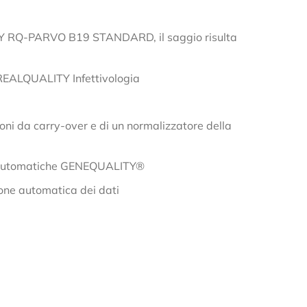
LITY RQ-PARVO B19 STANDARD, il saggio risulta
ea REALQUALITY Infettivologia
ni da carry-over e di un normalizzatore della
me automatiche GENEQUALITY®
one automatica dei dati