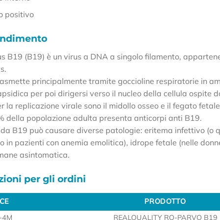
o positivo
ondimento
rus B19 (B19) è un virus a DNA a singolo filamento, appartene
s.
 trasmette principalmente tramite goccioline respiratorie in am
psidica per poi dirigersi verso il nucleo della cellula ospite
r la replicazione virale sono il midollo osseo e il fegato fetale, 
0% della popolazione adulta presenta anticorpi anti B19.
 da B19 può causare diverse patologie: eritema infettivo (o q
o in pazienti con anemia emolitica), idrope fetale (nelle don
rimane asintomatica.
ioni per gli ordini
CE
PRODOTTO
CE
PRODOTTO
-4M
REALQUALITY RQ-PARVO B19