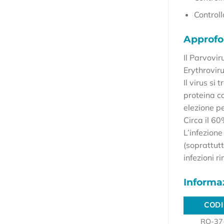
Controll
Approf
Il Parvovi
Erythroviru
Il virus si
proteina ca
elezione pe
Circa il 6
L’infezione
(soprattutt
infezioni 
Informaz
CODI
CODI
RQ-37