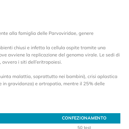
nte alla famiglia delle Parvoviridae, genere
bienti chiusi e infetta la cellula ospite tramite una
 dove avviene la replicazione del genoma virale. Le sedi di
ovvero i siti dell’eritropoiesi.
uinta malattia, soprattutto nei bambini), crisi aplastica
ne in gravidanza) e artropatia, mentre il 25% delle
CONFEZIONAMENTO
CONFEZIONAMENTO
50 test