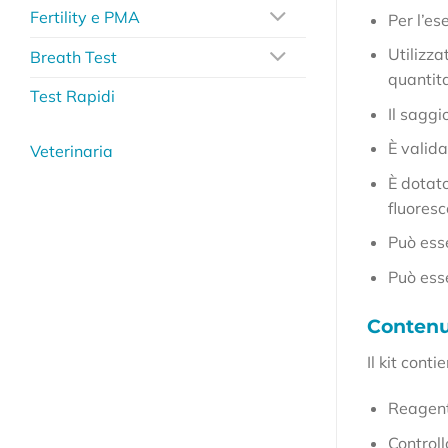
Fertility e PMA
Per l’es
Utilizz
Breath Test
quantit
Test Rapidi
Il saggi
È valida
Veterinaria
È dotat
fluores
Può ess
Può ess
Contenut
Il kit conti
Reagenti
Controll