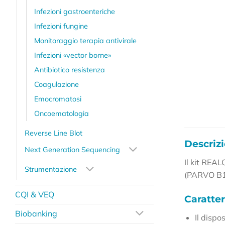
Infezioni gastroenteriche
Infezioni fungine
Monitoraggio terapia antivirale
Infezioni «vector borne»
Antibiotico resistenza
Coagulazione
Emocromatosi
Oncoematologia
Reverse Line Blot
Descriz
Next Generation Sequencing
Il kit REA
Strumentazione
(PARVO B1
CQI & VEQ
Caratter
Biobanking
Il dispo