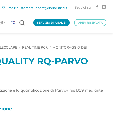
Seguici su:
Email: customersupport@abanalitica.it
ti
SERVIZIO DI ANALISI
AREA RISERVATA
LECOLARE
/
REAL TIME PCR
/
MONITORAGGIO DEI
UALITY RQ-PARVO
ficazione e la quantificazione di Parvovirus B19 mediante
ione