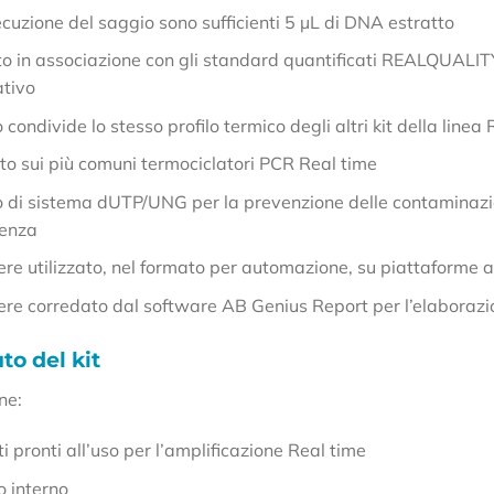
ecuzione del saggio sono sufficienti 5 µL di DNA estratto
ato in associazione con gli standard quantificati REALQUA
ativo
o condivide lo stesso profilo termico degli altri kit della lin
to sui più comuni termociclatori PCR Real time
o di sistema dUTP/UNG per la prevenzione delle contaminazio
cenza
ere utilizzato, nel formato per automazione, su piattafor
ere corredato dal software AB Genius Report per l’elaborazi
o del kit
ene:
 pronti all’uso per l’amplificazione Real time
o interno