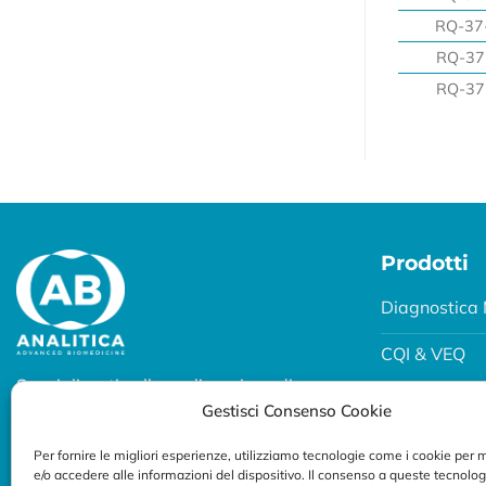
RQ-37
RQ-37
RQ-37
Prodotti
Diagnostica 
CQI & VEQ
Specializzati nella realizzazione di
Biobanking
Gestisci Consenso Cookie
soluzioni diagnostiche per uso
professionale.
Fertility e P
Per fornire le migliori esperienze, utilizziamo tecnologie come i cookie per
e/o accedere alle informazioni del dispositivo. Il consenso a queste tecnolog