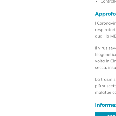
Controll
Approf
I Coronavi
respiratori
quali la M
Il virus s
filogenetic
volta in C
secca, insu
La trasmiss
più suscett
malattie c
Informaz