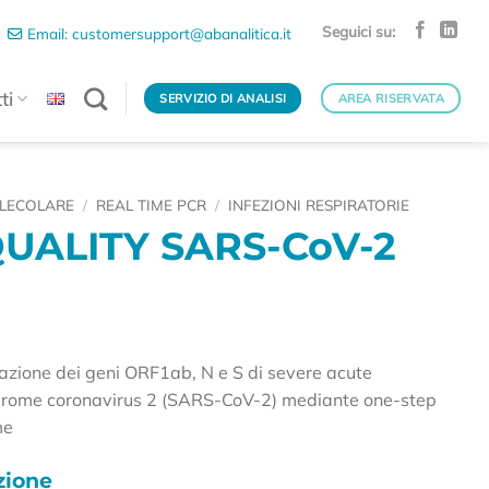
Seguici su:
Email: customersupport@abanalitica.it
ti
SERVIZIO DI ANALISI
AREA RISERVATA
LECOLARE
/
REAL TIME PCR
/
INFEZIONI RESPIRATORIE
UALITY SARS-CoV-2
ficazione dei geni ORF1ab, N e S di severe acute
drome coronavirus 2 (SARS-CoV-2) mediante one-step
me
ione