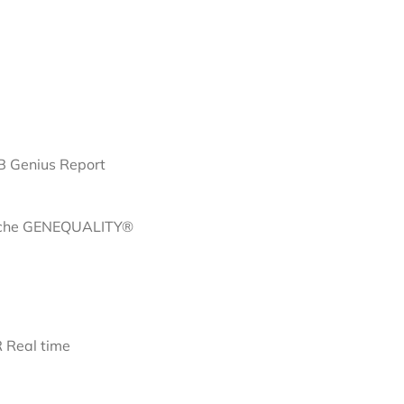
AB Genius Report
atiche GENEQUALITY®
R Real time