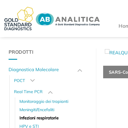
Salta
ai
contenuti
Ho
PRODOTTI
Diagnostica Molecolare
SARS-Co
POCT
Real Time PCR
Monitoraggio dei trapianti
Meningiti/Encefaliti
Infezioni respiratorie
HPV e STI