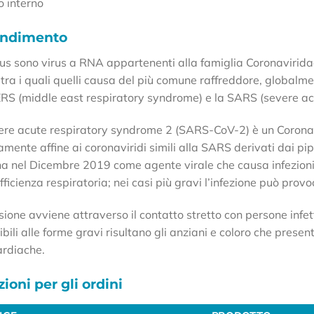
o interno
ondimento
rus sono virus a RNA appartenenti alla famiglia Coronaviridae
 tra i quali quelli causa del più comune raffreddore, globalmen
ERS (middle east respiratory syndrome) e la SARS (severe ac
evere acute respiratory syndrome 2 (SARS-CoV-2) è un Coron
amente affine ai coronaviridi simili alla SARS derivati dai pi
ina nel Dicembre 2019 come agente virale che causa infezioni 
fficienza respiratoria; nei casi più gravi l’infezione può prov
ione avviene attraverso il contatto stretto con persone infett
ibili alle forme gravi risultano gli anziani e coloro che pres
ardiache.
ioni per gli ordini