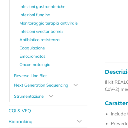
Infezioni gastroenteriche
Infezioni fungine
Monitoraggio terapia antivirale
Infezioni «vector borne»
Antibiotico resistenza
Coagulazione
Emocromatosi
Oncoematologia
Descriz
Reverse Line Blot
Il kit REA
Next Generation Sequencing
CoV-2) med
Strumentazione
Caratter
CQI & VEQ
Include 
Biobanking
Prevede 