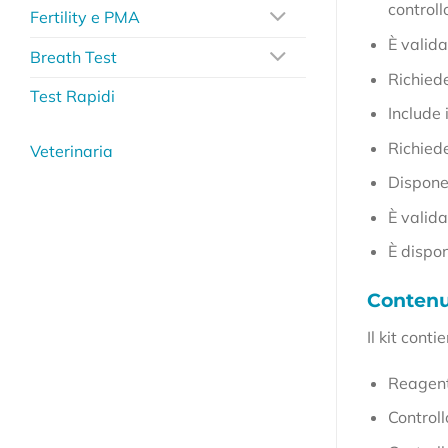
control
Fertility e PMA
È valid
Breath Test
Richied
Test Rapidi
Include
Richied
Veterinaria
Dispone 
È valida
È dispo
Contenut
Il kit conti
Reagenti
Controll