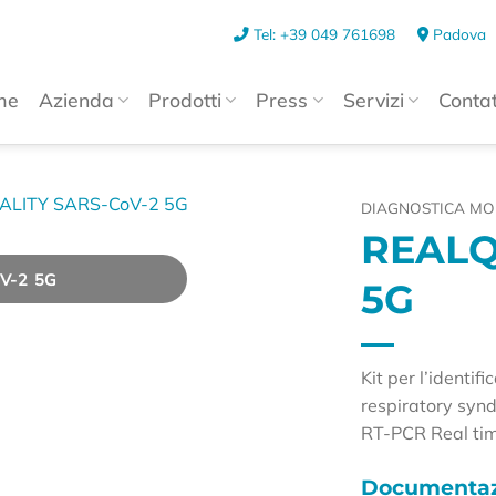
Tel: +39 049 761698
Padova
me
Azienda
Prodotti
Press
Servizi
Contat
DIAGNOSTICA MO
REALQ
V-2 5G
5G
Kit per l’identi
respiratory syn
RT-PCR Real ti
Documentaz