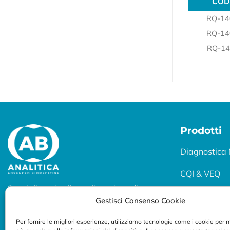
COD
COD
RQ-14
RQ-14
RQ-14
Prodotti
Diagnostica 
CQI & VEQ
Specializzati nella realizzazione di
Biobanking
Gestisci Consenso Cookie
soluzioni diagnostiche per uso
professionale.
Fertility e P
Per fornire le migliori esperienze, utilizziamo tecnologie come i cookie per