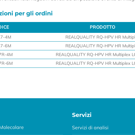
ioni per gli ordini
DICE
PRODOTTO
DICE
PRODOTTO
97-4M
REALQUALITY RQ-HPV HR Multip
97-6M
REALQUALITY RQ-HPV HR Multip
7R-4M
REALQUALITY RQ-HPV HR Multiplex LC
7R-6M
REALQUALITY RQ-HPV HR Multiplex LC
Servizi
Molecolare
Servizi di analisi