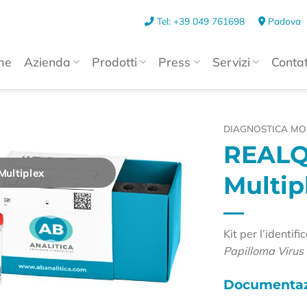
Tel: +39 049 761698
Padova
me
Azienda
Prodotti
Press
Servizi
Contat
DIAGNOSTICA MO
REALQ
ultiplex
Multip
Kit per l’identif
Papilloma Viru
Documentaz