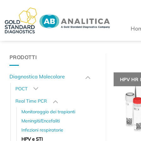
Salta
ai
contenuti
Ho
PRODOTTI
Diagnostica Molecolare
HPV HR M
POCT
Real Time PCR
Monitoraggio dei trapianti
Meningiti/Encefaliti
Infezioni respiratorie
HPV e STI