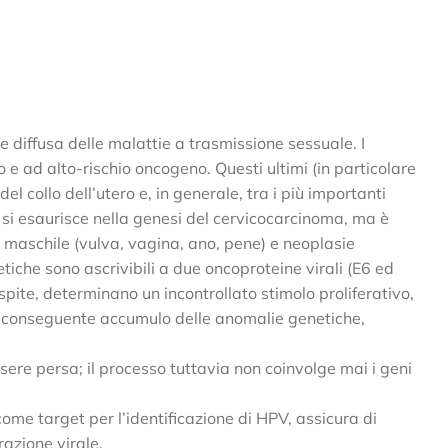
diffusa delle malattie a trasmissione sessuale. I
o e ad alto-rischio oncogeno. Questi ultimi (in particolare
 collo dell’utero e, in generale, tra i più importanti
n si esaurisce nella genesi del cervicocarcinoma, ma è
e maschile (vulva, vagina, ano, pene) e neoplasie
etiche sono ascrivibili a due oncoproteine virali (E6 ed
spite, determinano un incontrollato stimolo proliferativo,
e, conseguente accumulo delle anomalie genetiche,
sere persa; il processo tuttavia non coinvolge mai i geni
come target per l’identificazione di HPV, assicura di
razione virale.