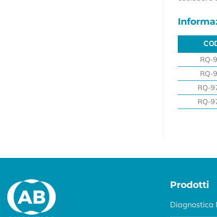
Informaz
CO
CO
RQ-
RQ-
RQ-9
RQ-9
Prodotti
Diagnostica 