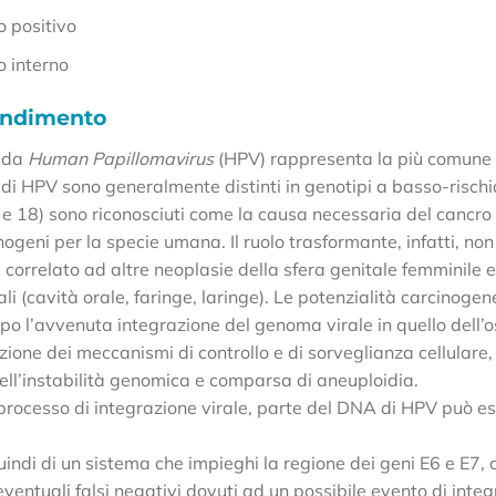
o positivo
o interno
ondimento
e da
Human Papillomavirus
(HPV) rappresenta la più comune e 
i di HPV sono generalmente distinti in genotipi a basso-rischi
e 18) sono riconosciuti come la causa necessaria del cancro del
nogeni per la specie umana. Il ruolo trasformante, infatti, no
 correlato ad altre neoplasie della sfera genitale femminile 
li (cavità orale, faringe, laringe). Le potenzialità carcinogen
po l’avvenuta integrazione del genoma virale in quello dell’o
zione dei meccanismi di controllo e di sorveglianza cellular
ll’instabilità genomica e comparsa di aneuploidia.
processo di integrazione virale, parte del DNA di HPV può es
quindi di un sistema che impieghi la regione dei geni E6 e E7, 
ventuali falsi negativi dovuti ad un possibile evento di integ