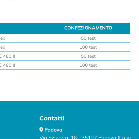
CONFEZIONAMENTO
CONFEZIONAMENTO
lex
50 test
lex
100 test
 480 II
50 test
 480 II
100 test
Contatti
Padova
Via Svizzera, 16 - 35127 Padova (Italy)