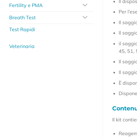
Il dispo
Fertility e PMA
Per l’es
Breath Test
Il saggi
Test Rapidi
Il saggi
il saggi
Veterinaria
45, 51, 
Il sagg
Il sagg
È dispo
Dispone 
Contenut
Il kit conti
Reagenti