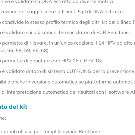
sitivo è validato su DNA estratto da diverse matrici.
ecuzione del saggio sono sufficienti 5 µl di DNA estratto;
o condivide lo stesso profilo termico degli altri kit della lin
o è validato sui più comuni termociclatori di PCR Real time;
o permette di rilevare, in un’unica reazione, i 14 HPV ad alto 
52, 56, 58, 59, 66, 68);
io permette di genotipizzare HPV 16 e HPV 18;
io è validato dotato di sistema dUTP/UNG per la prevenzione 
nibile anche in versione automatica su piattaforme autom
di interpretazione automatica dei risultati con il software 
o del kit
ene:
 pronti all’uso per l’amplificazione Real time