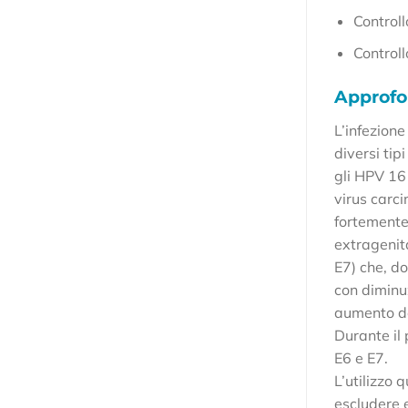
Controll
Controll
Approf
L’infezion
diversi tip
gli HPV 16 
virus carci
fortemente
extragenita
E7) che, do
con diminu
aumento de
Durante il 
E6 e E7.
L’utilizzo 
escludere e