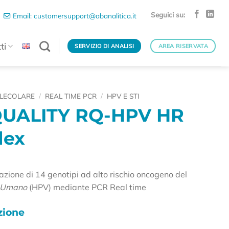
Seguici su:
Email: customersupport@abanalitica.it
ti
SERVIZIO DI ANALISI
AREA RISERVATA
LECOLARE
/
REAL TIME PCR
/
HPV E STI
UALITY RQ-HPV HR
lex
icazione di 14 genotipi ad alto rischio oncogeno del
s Umano
(HPV) mediante PCR Real time
ione