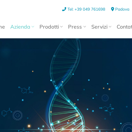
Tel: +39 049 761698
Padova
me
Azienda
Prodotti
Press
Servizi
Contat