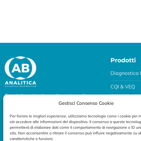
Prodotti
Diagnostica 
CQI & VEQ
Specializzati nella realizzazione di
Biobanking
Gestisci Consenso Cookie
soluzioni diagnostiche per uso
professionale.
Fertility e P
Per fornire le migliori esperienze, utilizziamo tecnologie come i cookie per
e/o accedere alle informazioni del dispositivo. Il consenso a queste tecnolog
Seguici su:
Breath Test
permetterà di elaborare dati come il comportamento di navigazione o ID uni
sito. Non acconsentire o ritirare il consenso può influire negativamente su 
caratteristiche e funzioni.