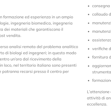
consegna e
collaudo d
con formazione ed esperienza in un ampio
manutenzi
nologie, ingegneria biomedica, ingegneria
za dei materiali che garantiscono il
manutenzi
ost vendita.
assistenz
erso analisi remota del problema analitico
verifiche 
to di biologi ed ingegneri; in questo modo
fornitura 
 entro un’ora dal ricevimento della
n loco, nel territorio italiano sono presenti
aggiorname
 potranno recarsi presso il centro per
strumenta
formazion
L’attenzione 
attività di a
eccellenza.