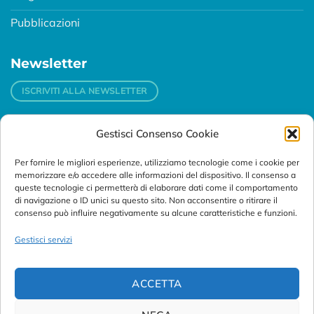
Pubblicazioni
Newsletter
ISCRIVITI ALLA NEWSLETTER
Gestisci Consenso Cookie
Contatti
Per fornire le migliori esperienze, utilizziamo tecnologie come i cookie per
Padova
memorizzare e/o accedere alle informazioni del dispositivo. Il consenso a
Via Svizzera, 16 - 35127 Padova (Italy)
queste tecnologie ci permetterà di elaborare dati come il comportamento
di navigazione o ID unici su questo sito. Non acconsentire o ritirare il
consenso può influire negativamente su alcune caratteristiche e funzioni.
Tel:
+39 049 76 16 98
Telefax: +39 049 870 95 10
Gestisci servizi
Email:
customersupport@abanalitica.it
ACCETTA