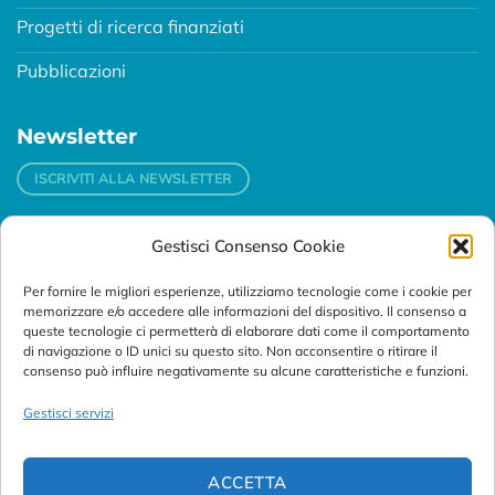
Progetti di ricerca finanziati
Pubblicazioni
Newsletter
ISCRIVITI ALLA NEWSLETTER
Gestisci Consenso Cookie
Contatti
Per fornire le migliori esperienze, utilizziamo tecnologie come i cookie per
Padova
memorizzare e/o accedere alle informazioni del dispositivo. Il consenso a
Via Svizzera, 16 - 35127 Padova (Italy)
queste tecnologie ci permetterà di elaborare dati come il comportamento
di navigazione o ID unici su questo sito. Non acconsentire o ritirare il
consenso può influire negativamente su alcune caratteristiche e funzioni.
Tel:
+39 049 76 16 98
Telefax: +39 049 870 95 10
Gestisci servizi
Email:
customersupport@abanalitica.it
ACCETTA