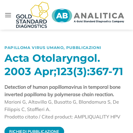
Salta
ai
contenuti
PAPILLOMA VIRUS UMANO
,
PUBBLICAZIONI
Acta Otolaryngol.
2003 Apr;123(3):367-71
Detection of human papillomavirus in temporal bone
inverted papilloma by polymerase chain reaction.
Marioni G, Altavilla G, Busatto G, Blandamura S, De
Filippis C, Staffieri A.
Prodotto citato / Cited product: AMPLIQUALITY HPV
RICHIEDI PUBBLICAZIONE