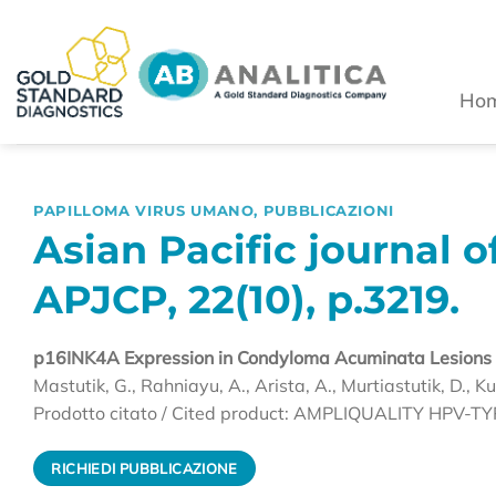
Salta
ai
contenuti
Ho
PAPILLOMA VIRUS UMANO
,
PUBBLICAZIONI
Asian Pacific journal o
APJCP, 22(10), p.3219.
p16INK4A Expression in Condyloma Acuminata Lesions as
Mastutik, G., Rahniayu, A., Arista, A., Murtiastutik, D., K
Prodotto citato / Cited product: AMPLIQUALITY HPV-T
RICHIEDI PUBBLICAZIONE