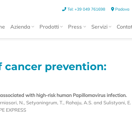
Tel: +39 049 761698
Padova
me
Azienda
Prodotti
Press
Servizi
Contat
f cancer prevention:
sociated with high-risk human Papillomavirus infection.
urniasari, N., Setyaningrum, T., Rahaju, A.S. and Sulistyani, E.
YPE EXPRESS