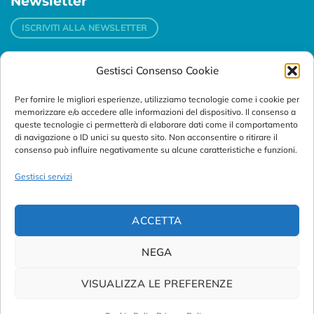
Newsletter
ISCRIVITI ALLA NEWSLETTER
Gestisci Consenso Cookie
Contatti
Per fornire le migliori esperienze, utilizziamo tecnologie come i cookie per
Padova
memorizzare e/o accedere alle informazioni del dispositivo. Il consenso a
Via Svizzera, 16 - 35127 Padova (Italy)
queste tecnologie ci permetterà di elaborare dati come il comportamento
di navigazione o ID unici su questo sito. Non acconsentire o ritirare il
consenso può influire negativamente su alcune caratteristiche e funzioni.
Tel:
+39 049 76 16 98
Telefax: +39 049 870 95 10
Gestisci servizi
Email:
customersupport@abanalitica.it
ACCETTA
NEGA
VISUALIZZA LE PREFERENZE
© Copyright 2023/2026
AB ANALITICA s.r.l.
| P.IVA
02375470289 |
Privacy Policy
|
Term of Use
|
Cookie Policy
|