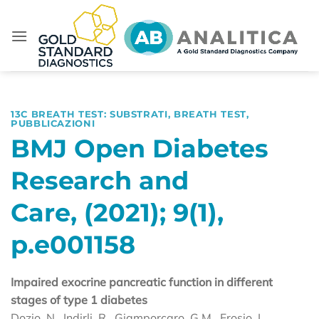
Salta
ai
contenuti
13C BREATH TEST: SUBSTRATI
,
BREATH TEST
,
PUBBLICAZIONI
BMJ Open Diabetes
Research and
Care, (2021); 9(1),
p.e001158
Impaired exocrine pancreatic function in different
stages of type 1 diabetes
Dozio, N., Indirli, R., Giamporcaro, G.M., Frosio, L.,