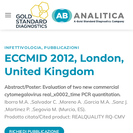
Salta
ai
contenuti
INFETTIVOLOGIA
,
PUBBLICAZIONI
ECCMID 2012, London,
United Kingdom
Abstract/Poster: Evaluation of two new commercial
cytomegalovirus real_x0002_time PCR quantitation.
Iborra M.A. ,Salvador C. ,Moreno A. ,Garcia M.A. ,Sanz J.
,Martinez P. ,Segovia M. (Murcia, ES).
Prodotto citato/Cited product: REALQUALITY RQ-CMV
RICHIEDI PUBBLICAZIONE