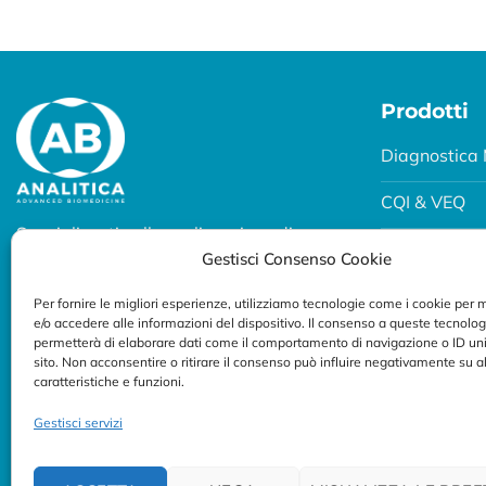
Prodotti
Diagnostica 
CQI & VEQ
Specializzati nella realizzazione di
Biobanking
Gestisci Consenso Cookie
soluzioni diagnostiche per uso
professionale.
Fertility e P
Per fornire le migliori esperienze, utilizziamo tecnologie come i cookie per
e/o accedere alle informazioni del dispositivo. Il consenso a queste tecnolog
Seguici su:
Breath Test
permetterà di elaborare dati come il comportamento di navigazione o ID uni
sito. Non acconsentire o ritirare il consenso può influire negativamente su 
caratteristiche e funzioni.
Gestisci servizi