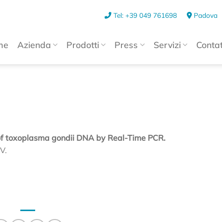
Tel: +39 049 761698
Padova
me
Azienda
Prodotti
Press
Servizi
Contat
n of toxoplasma gondii DNA by Real-Time PCR.
V.