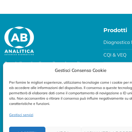
Prodotti
Diagnostica 
CQI & VEQ
Specializzati nella realizzazione di
Biobanking
Gestisci Consenso Cookie
soluzioni diagnostiche per uso
professionale.
Fertility e P
Per fornire le migliori esperienze, utilizziamo tecnologie come i cookie per
e/o accedere alle informazioni del dispositivo. Il consenso a queste tecnolog
Seguici su:
Breath Test
permetterà di elaborare dati come il comportamento di navigazione o ID uni
sito. Non acconsentire o ritirare il consenso può influire negativamente su 
caratteristiche e funzioni.
Gestisci servizi