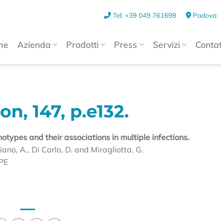
Tel: +39 049 761698
Padova
me
Azienda
Prodotti
Press
Servizi
Contat
n, 147, p.e132.
types and their associations in multiple infections.
ano, A., Di Carlo, D. and Miragliotta, G.
PE