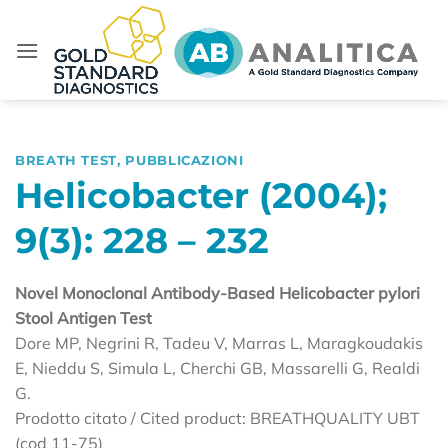
Salta
ai
contenuti
BREATH TEST
,
PUBBLICAZIONI
Helicobacter (2004);
9(3): 228 – 232
Novel Monoclonal Antibody-Based Helicobacter pylori
Stool Antigen Test
Dore MP, Negrini R, Tadeu V, Marras L, Maragkoudakis
E, Nieddu S, Simula L, Cherchi GB, Massarelli G, Realdi
G.
Prodotto citato / Cited product: BREATHQUALITY UBT
(cod 11-75)