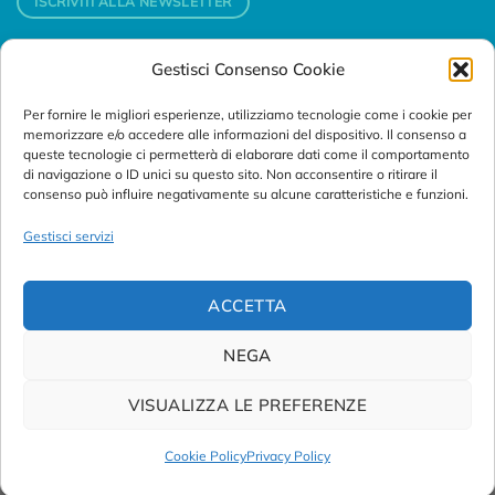
ISCRIVITI ALLA NEWSLETTER
Gestisci Consenso Cookie
Contatti
Per fornire le migliori esperienze, utilizziamo tecnologie come i cookie per
Padova
memorizzare e/o accedere alle informazioni del dispositivo. Il consenso a
Via Svizzera, 16 - 35127 Padova (Italy)
queste tecnologie ci permetterà di elaborare dati come il comportamento
di navigazione o ID unici su questo sito. Non acconsentire o ritirare il
consenso può influire negativamente su alcune caratteristiche e funzioni.
Tel:
+39 049 76 16 98
Telefax: +39 049 870 95 10
Gestisci servizi
Email:
customersupport@abanalitica.it
ACCETTA
NEGA
VISUALIZZA LE PREFERENZE
© Copyright 2023/2026
AB ANALITICA s.r.l.
| P.IVA
02375470289 |
Privacy Policy
|
Term of Use
|
Cookie Policy
|
Cookie Policy
Privacy Policy
Credits by
Noima