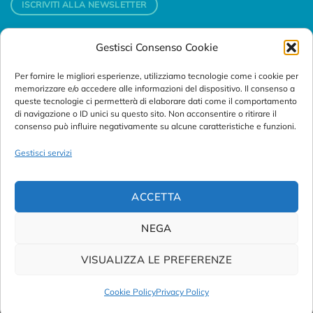
ISCRIVITI ALLA NEWSLETTER
Gestisci Consenso Cookie
Contatti
Per fornire le migliori esperienze, utilizziamo tecnologie come i cookie per
Padova
memorizzare e/o accedere alle informazioni del dispositivo. Il consenso a
Via Svizzera, 16 - 35127 Padova (Italy)
queste tecnologie ci permetterà di elaborare dati come il comportamento
di navigazione o ID unici su questo sito. Non acconsentire o ritirare il
consenso può influire negativamente su alcune caratteristiche e funzioni.
Tel:
+39 049 76 16 98
Telefax: +39 049 870 95 10
Gestisci servizi
Email:
customersupport@abanalitica.it
ACCETTA
NEGA
VISUALIZZA LE PREFERENZE
© Copyright 2023/2026
AB ANALITICA s.r.l.
| P.IVA
02375470289 |
Privacy Policy
|
Term of Use
|
Cookie Policy
|
Cookie Policy
Privacy Policy
Credits by
Noima