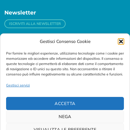
Newsletter
ISCRIVITI ALLA NEWSLETTER
Gestisci Consenso Cookie
Contatti
Per fornire le migliori esperienze, utilizziamo tecnologie come i cookie per
Padova
memorizzare e/o accedere alle informazioni del dispositivo. Il consenso a
Via Svizzera, 16 - 35127 Padova (Italy)
queste tecnologie ci permetterà di elaborare dati come il comportamento
di navigazione o ID unici su questo sito. Non acconsentire o ritirare il
consenso può influire negativamente su alcune caratteristiche e funzioni.
Tel:
+39 049 76 16 98
Telefax: +39 049 870 95 10
Gestisci servizi
Email:
customersupport@abanalitica.it
ACCETTA
NEGA
VISUALIZZA LE PREFERENZE