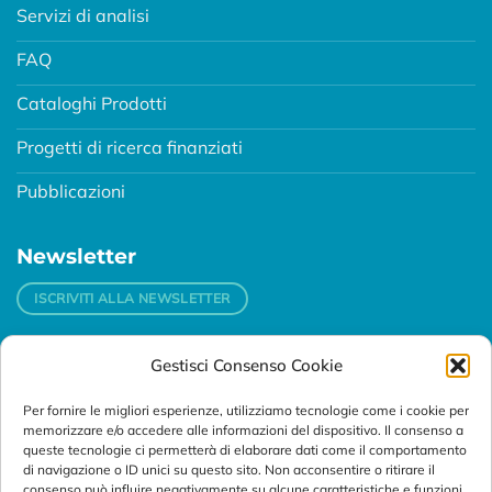
Servizi di analisi
FAQ
Cataloghi Prodotti
Progetti di ricerca finanziati
Pubblicazioni
Newsletter
ISCRIVITI ALLA NEWSLETTER
Gestisci Consenso Cookie
Contatti
Per fornire le migliori esperienze, utilizziamo tecnologie come i cookie per
Padova
memorizzare e/o accedere alle informazioni del dispositivo. Il consenso a
Via Svizzera, 16 - 35127 Padova (Italy)
queste tecnologie ci permetterà di elaborare dati come il comportamento
di navigazione o ID unici su questo sito. Non acconsentire o ritirare il
consenso può influire negativamente su alcune caratteristiche e funzioni.