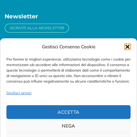
Newsletter
ISCRIVITI ALLA NEWSLETTER
Gestisci Consenso Cookie
Contatti
Per fornire le migliori esperienze, utilizziamo tecnologie come i cookie per
Padova
memorizzare e/o accedere alle informazioni del dispositivo. Il consenso a
Via Svizzera, 16 - 35127 Padova (Italy)
queste tecnologie ci permetterà di elaborare dati come il comportamento
di navigazione o ID unici su questo sito. Non acconsentire o ritirare il
consenso può influire negativamente su alcune caratteristiche e funzioni.
Tel:
+39 049 76 16 98
Telefax: +39 049 870 95 10
Gestisci servizi
Email:
customersupport@abanalitica.it
ACCETTA
NEGA