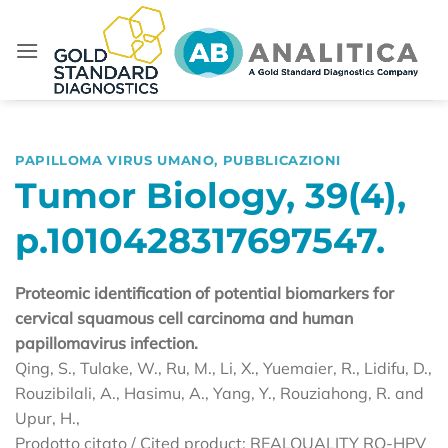
Salta
ai
contenuti
PAPILLOMA VIRUS UMANO
,
PUBBLICAZIONI
Tumor Biology, 39(4),
p.1010428317697547.
Proteomic identification of potential biomarkers for
cervical squamous cell carcinoma and human
papillomavirus infection.
Qing, S., Tulake, W., Ru, M., Li, X., Yuemaier, R., Lidifu, D.,
Rouzibilali, A., Hasimu, A., Yang, Y., Rouziahong, R. and
Upur, H.,
Prodotto citato / Cited product: REALQUALITY RQ-HPV