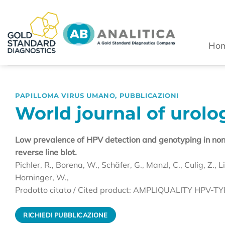
Salta
ai
contenuti
Ho
PAPILLOMA VIRUS UMANO
,
PUBBLICAZIONI
World journal of urolog
Low prevalence of HPV detection and genotyping in non
reverse line blot.
Pichler, R., Borena, W., Schäfer, G., Manzl, C., Culig, Z., L
Horninger, W.,
Prodotto citato / Cited product: AMPLIQUALITY HPV-T
RICHIEDI PUBBLICAZIONE