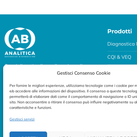
Prodotti
Diagnostica 
CQI & VEQ
Specializzati nella realizzazione di
Biobanking
Gestisci Consenso Cookie
soluzioni diagnostiche per uso
professionale.
Fertility e P
Per fornire le migliori esperienze, utilizziamo tecnologie come i cookie per
e/o accedere alle informazioni del dispositivo. Il consenso a queste tecnolog
Seguici su:
Breath Test
permetterà di elaborare dati come il comportamento di navigazione o ID uni
sito. Non acconsentire o ritirare il consenso può influire negativamente su 
caratteristiche e funzioni.
Gestisci servizi