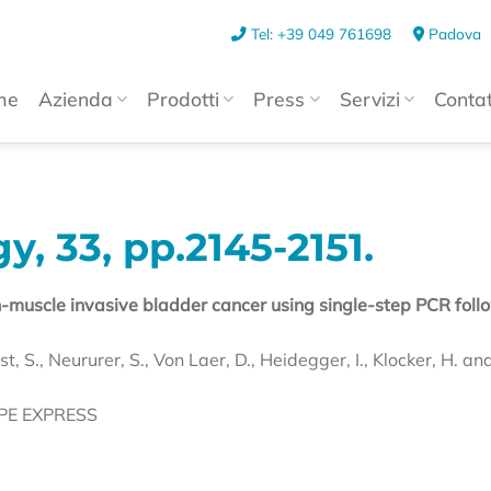
Tel: +39 049 761698
Padova
me
Azienda
Prodotti
Press
Servizi
Contat
y, 33, pp.2145-2151.
-muscle invasive bladder cancer using single-step PCR fol
ist, S., Neururer, S., Von Laer, D., Heidegger, I., Klocker, H. an
YPE EXPRESS